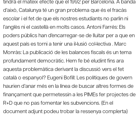
tindrà el mateix efecte que el 1992 per Barcelona. A banda
d’això, Catalunya té un gran problema que és el fracàs
escolar i el fet de que els nostres estudiants no parlin ni
l’anglès ni el castellà en molts casos. Antoni Farrés: Els
poders públics han d’encarregar-se de lluitar per a que en
aquest país es torni a tenir una il•lusió col•lectiva . Marc
Monràs: La publicació de les balances fiscals és un tema
profundament democràtic. Hem fe bé eludint fins ara
aquesta problemàtica derivant la discussió vers el fet
català o espanyol? Eugeni Bofill: Les polítiques de govern
haurien d’anar més en la línea de buscar altres formes de
finançament que permetessin a les PIMEs fer projectes de
R+D que no pas fomentar les subvencions. (En el
document adjunt podeu trobar la ressenya complerta)