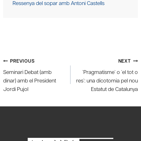
Ressenya del sopar amb Antoni Castells
Post
PREVIOUS
NEXT
navigation
Seminari Debat (amb
`Pragmatisme` o `el tot o
dinar) amb el President
res`: una dicotomia pel nou
Jordi Pujol
Estatut de Catalunya