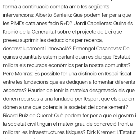
formà a continuació comptà amb les següents
intervencions: Alberto Sanfeliu: Què podem fer per a que
les PIMEs catalanes facin R+D? Jordi Capelleras: Quina és
l’opinió de la Generalitat sobre el projecte de Llei que
preveu suprimir les deduccions per recerca,
desenvolupament i innovació? Ermengol Casanovas: De
quines quantitats estem parlant quan es diu que l’Estatut
millora els recursos econòmics per la nostra comunitat?
Pere Monràs: És possible fer una distinció en l’espai fiscal
entre les fundacions que es dediquen a fomentar diferents
aspectes? Haurien de tenir la mateixa desgravació els que
donen recursos a una fundació per l’esport que els que en
dónen a una que potencia la societat del coneixement?
Ricard Ruiz de Querol: Què podem fer per a que el govern i
la societat civil tinguin el mateix grau de concreció front a
millorar les infraestructures físiques? Dirk Kremer: L’Estatut