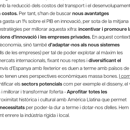
mb la reducció dels costos del transport i el desenvolupamen
 costos.
Per tant, s’han de buscar
nous avantatges
a gasta un 1% sobre el PIB en innovació, per sota de la mitjana
estratègies per millorar aquesta xifra:
incentivar i promoure l
ucions d’innovació i les empreses privades.
En aquest context
l’economia, sinó també
d’adaptar-nos als nous sistemes
ells de les empreses) per tal de poder explotar al màxim les
rcats internacionals, fixant nous reptes i
diversificant el
canvis d’Espanya amb l’exterior es duen a terme amb països de
ls no tenen unes perspectives econòmiques massa bones.
I co
ntificar els
sectors potencials
com per exemple el disseny, el 
m
i millorar i transformar l’oferta •
Aprofitar totes les
oximitat històrica i cultural amb Amèrica Llatina que permet
s necessitats
per poder-la dur a terme i dotar-nos d’elles. Hem
 enrere la indústria rígida i local.