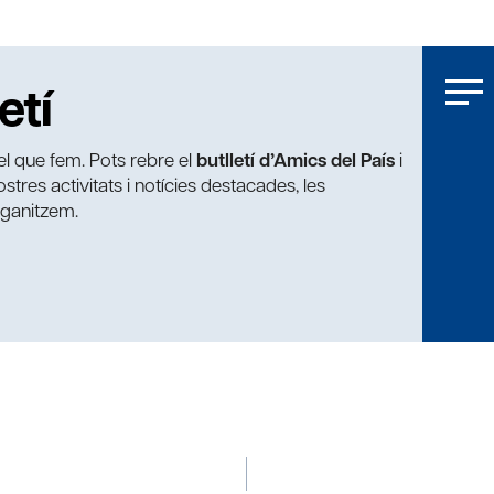
etí
t el que fem. Pots rebre el
butlletí d’Amics del País
i
tres activitats i notícies destacades, les
rganitzem.