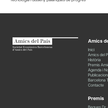
navigation
Amics de
Inici
Amics del P
Història
Premis Amic
Agenda i No
Publicacion
Barcelona 
Contacte
Premis
Beques Dr.