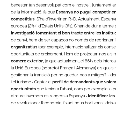
benestar tan desenvolupat com el nostre i, juntament a
de la informació, fa que
Espanya no pugui competir en
competitius.
S’ha d’invertir en R+D. Actualment, Espany
europea (2%) i d’Estats Units (3%). S’han de dur a terme 
investigació fomentant el bon tracte entre les instit
de canvi, hem de ser capaços no només de reorientar 
organitzatius
(per exemple, internacionalitzar els cons
oportunitats de creixement. Hem de projectar-nos als me
comerç exterior
, ja que actualment, el 65% dels inter
la Unió Europea (sobretot França i Alemanya) els qua
gestionar la transició per no quedar-nos a mitges?
• Ide
i el turisme • Captar el
perfil de demandants que vole
oportunitats
que tenim a l’abast, com per exemple la pr
atraure inversors estrangers a Espanya •
Identificar le
de revolucionar l’economia, fixant nous horitzons i deixant