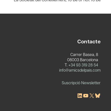
Contacte
Carrer Basea, 8
08003 Barcelona
T.
+34 93 319 28 54
c
info@amicsdelpais.com
Suscripció Newsletter
LinkedIn
YouTube
X
Blues