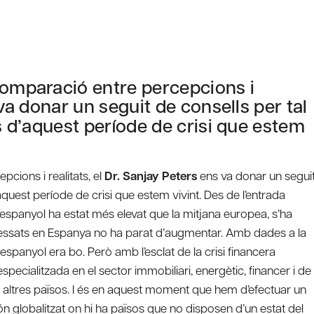
comparació entre percepcions i
va donar un seguit de consells per tal
ts d’aquest període de crisi que estem
cions i realitats, el
Dr. Sanjay Peters
ens va donar un segui
’aquest període de crisi que estem vivint. Des de l’entrada
espanyol ha estat més elevat que la mitjana europea, s’ha
interessats en Espanya no ha parat d’augmentar. Amb dades a la
spanyol era bo. Però amb l’esclat de la crisi financera
especialitzada en el sector immobiliari, energètic, financer i de
e altres països. I és en aquest moment que hem d’efectuar un
món globalitzat on hi ha països que no disposen d’un estat del