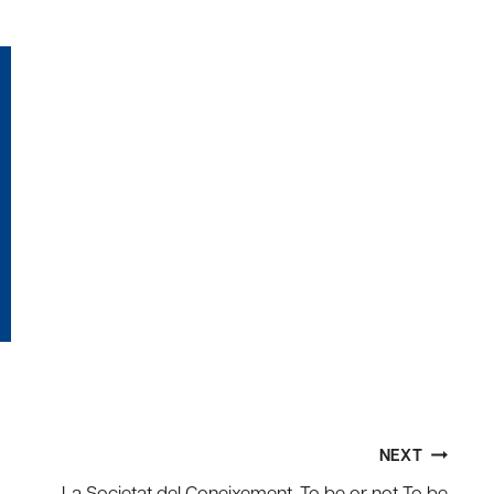
NEXT
La Societat del Coneixement, To be or not To be