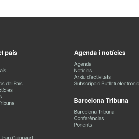
l país
Agenda i notícies
Agenda
aís
Notícies
Arxiu d’activitats
s del País
Subscripció Butlletí electròni
tícies
s
Barcelona Tribuna
Tribuna
Barcelona Tribuna
Conferències
Ponents
 Joan Guinovart