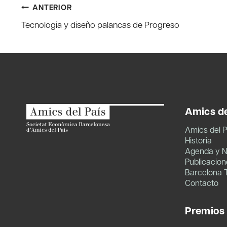
Navegación
ANTERIOR
Tecnologia y diseño palancas de Progreso
de
entradas
Amics de
Amics del P
Historia
Agenda y N
Publicacion
Barcelona 
Contacto
Premios