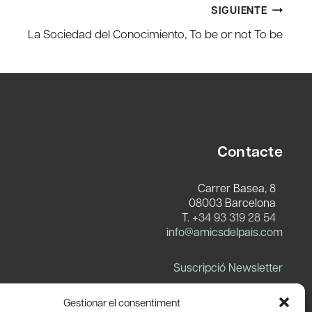
SIGUIENTE
La Sociedad del Conocimiento, To be or not To be
Contacte
Carrer Basea, 8
08003 Barcelona
T.
+34 93 319 28 54
info@amicsdelpais.com
Suscripció Newsletter
LinkedIn
YouTube
X
Blues
Gestionar el consentiment