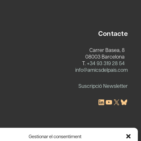
Contacte
Carrer Basea, 8
08003 Barcelona
T.
+34 93 319 28 54
c
info@amicsdelpais.com
Suscripció Newsletter
LinkedIn
YouTube
X
Blues
Gestionar el consentiment