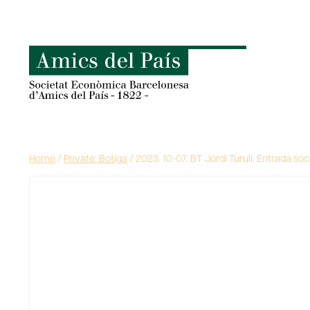
Skip
to
content
Home
/
Private: Botiga
/
2023. 10-07. BT Jordi Turull. Entrada soc