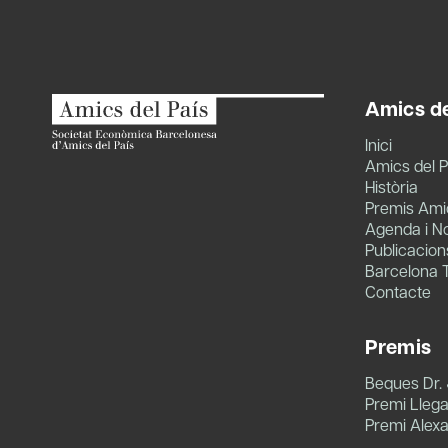
Amics de
Inici
Amics del P
Història
Premis Amic
Agenda i No
Publicacion
Barcelona 
Contacte
Premis
Beques Dr.
Premi Llegat
Premi Alex