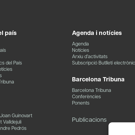
l país
Agenda i notícies
Agenda
aís
Notícies
Arxiu d’activitats
s del País
Subscripció Butlletí electròni
tícies
s
Barcelona Tribuna
Tribuna
Barcelona Tribuna
Conferències
Ponents
 Joan Guinovart
Publicacions
 Valldejuli
andre Pedrós