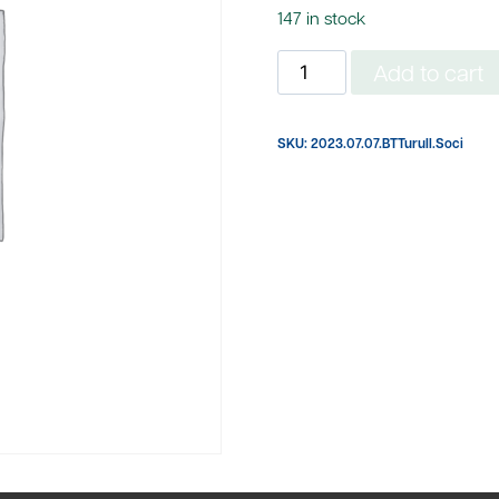
147 in stock
2023.
Add to cart
10-
07.
SKU:
2023.07.07.BTTurull.Soci
BT
Jordi
Turull.
Entrada
soci
quantity