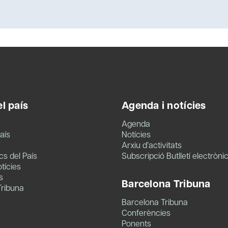
l país
Agenda i notícies
Agenda
aís
Notícies
Arxiu d’activitats
s del País
Subscripció Butlletí electròni
tícies
s
Barcelona Tribuna
Tribuna
Barcelona Tribuna
Conferències
Ponents