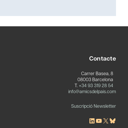
Contacte
Carrer Basea, 8
08003 Barcelona
T.
+34 93 319 28 54
c
info@amicsdelpais.com
Suscripció Newsletter
LinkedIn
YouTube
X
Blues