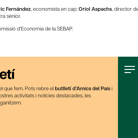
ic Fernández
, economista en cap;
Oriol Aspachs
, director d
ra sènior.
comissió d’Economia de la SEBAP.
etí
t el que fem. Pots rebre el
butlletí d’Amics del País
i
tres activitats i notícies destacades, les
rganitzem.