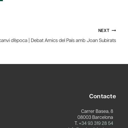
NEXT
l canvi d’època | Debat Amics del País amb Joan Subirats
Contacte
Carrer Basea, 8
08003 Barcelona
T.
+34 93 319 28 54
c