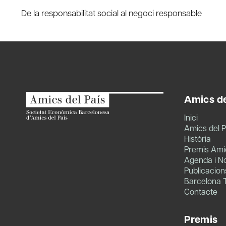
Post
De la responsabilitat social al negoci responsable
navigation
Amics de
Inici
Amics del P
Història
Premis Amic
Agenda i No
Publicacion
Barcelona 
Contacte
Premis