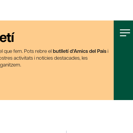
etí
t el que fem. Pots rebre el
butlletí d’Amics del País
i
tres activitats i notícies destacades, les
rganitzem.