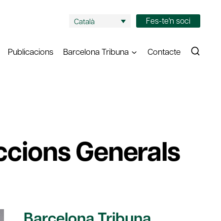
Fes-te'n soci
Català
Publicacions
Barcelona Tribuna
Contacte
eccions Generals
Barcelona Tribuna