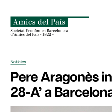
Skip
to
content
Notícies
Pere Aragonès in
28-A’ a Barcelon