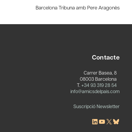
Barcelona Tribuna amb Pere Aragonès
Contacte
Carrer Basea, 8
08003 Barcelona
T.
+34 93 319 28 54
c
info@amicsdelpais.com
Suscripció Newsletter
LinkedIn
YouTube
X
Blues