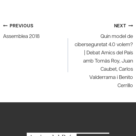
Post
PREVIOUS
NEXT
navigation
Assemblea 2018
Quin model de
ciberseguretat 4.0 volem?
| Debat Amics del País
amb Tomàs Roy, Juan
Caubet, Carlos
Valderrama i Benito
Cerrillo