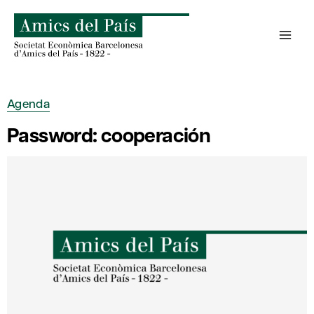
Skip
to
content
Agenda
Password: cooperación