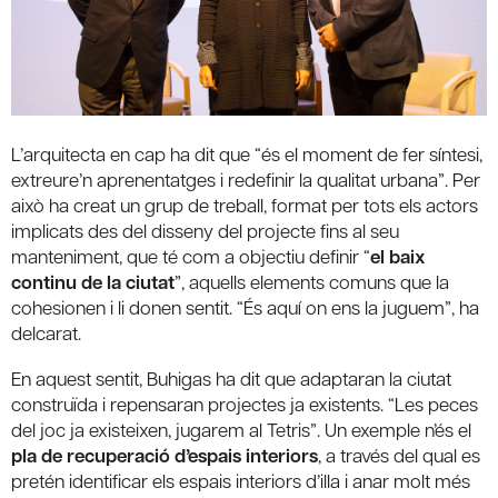
L’arquitecta en cap ha dit que “és el moment de fer síntesi,
extreure’n aprenentatges i redefinir la qualitat urbana”. Per
això ha creat un grup de treball, format per tots els actors
implicats des del disseny del projecte fins al seu
manteniment, que té com a objectiu definir “
el baix
continu de la ciutat
”, aquells elements comuns que la
cohesionen i li donen sentit. “És aquí on ens la juguem”, ha
delcarat.
En aquest sentit, Buhigas ha dit que adaptaran la ciutat
construïda i repensaran projectes ja existents. “Les peces
del joc ja existeixen, jugarem al Tetris”. Un exemple n’és el
pla de recuperació d’espais interiors
, a través del qual es
pretén identificar els espais interiors d’illa i anar molt més