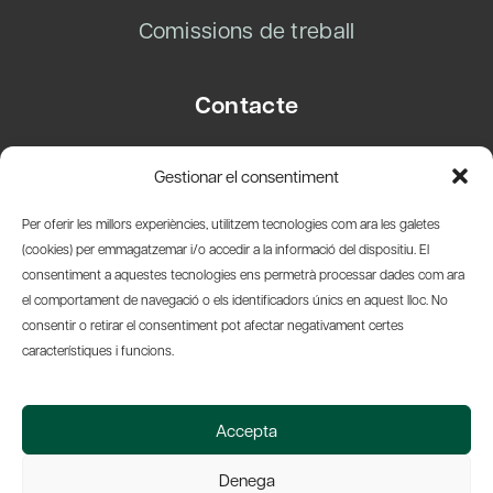
Comissions de treball
Contacte
Carrer Basea, 8
Gestionar el consentiment
08003 Barcelona
T.
+34 93 319 28 54
Per oferir les millors experiències, utilitzem tecnologies com ara les galetes
info@amicsdelpais.com
(cookies) per emmagatzemar i/o accedir a la informació del dispositiu. El
consentiment a aquestes tecnologies ens permetrà processar dades com ara
Suscripció Newsletter
el comportament de navegació o els identificadors únics en aquest lloc. No
consentir o retirar el consentiment pot afectar negativament certes
LinkedIn
YouTub
X
Bl
característiques i funcions.
© 2026 Societat Econòmica Barcelonesa d'Amics del País
Accepta
Política de Privacidad y Avís Legal
Política de Cookies
Denega
Web by Ideamatic