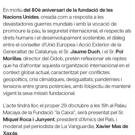
En motiu
del 80è aniversari de la fundació de les
Nacions Unides
, creada com a resposta a les
devastadores guerres mundials i amb la vocació de
promoure la pau, la seguretat internacional, el respecte als
drets humans i el desenvolupament sostenible, el diàleg
entre el conseller d’Unió Europea i Acció Exterior de la
Generalitat de Catalunya, el Sr.
Jaume Duch
, i el Sr.
Pol
Morillas
, director del Cidob, pretén reflexionar els reptes
que ha d’afrontar aquesta organització internacional en el
context global actual, caracteritzat per conflictes
geopolítics, crisi climàtiques, desigualtats, pandèmies i
tensions entre grans potències, amb l’objectiu de mantenir
vigent la seva missió fundacional.
L’acte tindrà lloc el proper 29 d’octubre a les 19h al Palau
Macaya de la Fundació “la Caixa”, serà presentat pel Sr.
Miquel Roca i Junyent
, president d’Amics del País, i
moderat pel periodista de La Vanguardia,
Xavier Mas de
Xaxás
.