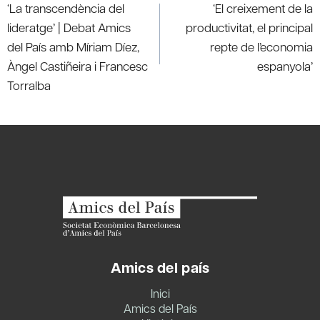
navigation
‘La transcendència del
‘El creixement de la
lideratge’ | Debat Amics
productivitat, el principal
del País amb Míriam Díez,
repte de l’economia
Àngel Castiñeira i Francesc
espanyola’
Torralba
Amics del país
Inici
Amics del País