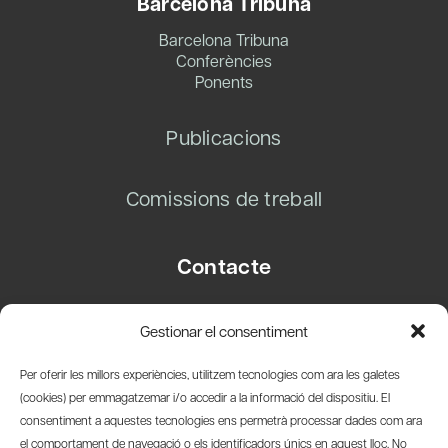
Barcelona Tribuna
Barcelona Tribuna
Conferències
Ponents
Publicacions
Comissions de treball
Contacte
Carrer Basea, 8
Gestionar el consentiment
08003 Barcelona
T.
+34 93 319 28 54
Per oferir les millors experiències, utilitzem tecnologies com ara les galetes
info@amicsdelpais.com
(cookies) per emmagatzemar i/o accedir a la informació del dispositiu. El
consentiment a aquestes tecnologies ens permetrà processar dades com ara
Suscripció Newsletter
el comportament de navegació o els identificadors únics en aquest lloc. No