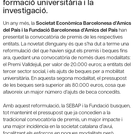
formació universitària i la
investigació.
Un any més, la
Societat Econòmica Barcelonesa d’Amics
del País i la Fundació Barcelonesa d’Amics del País
han
presentat la convocatòria de premis de les respectives
entitats. La novetat d’enguany és que s’ha dut a terme una
reformulació del que havien sigut els premis i beques fins
ara, quedant una convocatòria de només dues modalitats:
el Premi Valldejuli, per valor de 20.000 euros; a entitats del
tercer sector social, i els ajuts de beques per a mobilitat
universitària. En aquesta segona modalitat, el pressupost
de les beques serà superior als 80.000 euros, cosa que
afavoreix un major número d’ajuts de beca concedits.
Amb aquest reformulació, la SEBAP i la Fundació busquen,
tot mantenint el pressupost que ja concedien a la
tradicional convocatòria de premis, un major impacte i
una major incidència en la societat catalana d’avui,
focalitzant els esforços en poques modalitats però