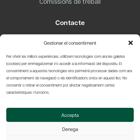
Comissions de treball
Contacte
Carrer Basea, 8
Gestionar el consentiment
08003 Barcelona
T.
+34 93 319 28 54
Per oferir les millors experiències, utilitzem tecnologies com ara les galetes
info@amicsdelpais.com
(cookies) per emmagatzemar i/o accedir a la informació del dispositiu. El
consentiment a aquestes tecnologies ens permetrà processar dades com ara
Suscripció Newsletter
el comportament de navegació o els identificadors únics en aquest lloc. No
consentir o retirar el consentiment pot afectar negativament certes
LinkedIn
YouTub
X
Bl
característiques i funcions.
© 2026 Societat Econòmica Barcelonesa d'Amics del País
Accepta
Política de Privacidad y Avís Legal
Política de Cookies
Denega
Web by Ideamatic