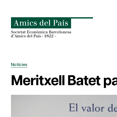
Skip
to
content
Notícies
Meritxell Batet p