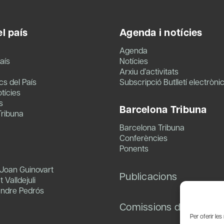
l país
Agenda i notícies
Agenda
aís
Notícies
Arxiu d’activitats
s del País
Subscripció Butlletí electròni
tícies
s
Barcelona Tribuna
Tribuna
Barcelona Tribuna
Conferències
Ponents
 Joan Guinovart
Publicacions
 Valldejuli
andre Pedrós
Comissions de treball
Per oferir le