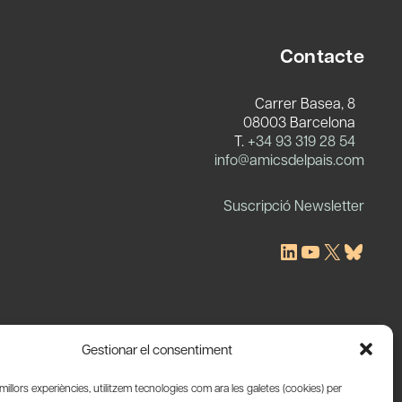
Contacte
Carrer Basea, 8
08003 Barcelona
T.
+34 93 319 28 54
c
info@amicsdelpais.com
Suscripció Newsletter
LinkedIn
YouTube
X
Blues
Gestionar el consentiment
s millors experiències, utilitzem tecnologies com ara les galetes (cookies) per