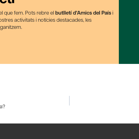
t el que fem. Pots rebre el
butlletí d’Amics del País
i
tres activitats i notícies destacades, les
rganitzem.
ma?