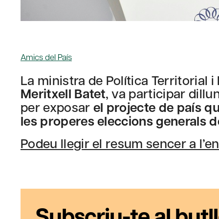
Amics del País
La ministra de Política Territorial
Meritxell Batet
, va participar dil
per exposar
el projecte de país qu
les properes eleccions generals d
Podeu llegir el resum sencer a l’enl
Subscriu-te al butll