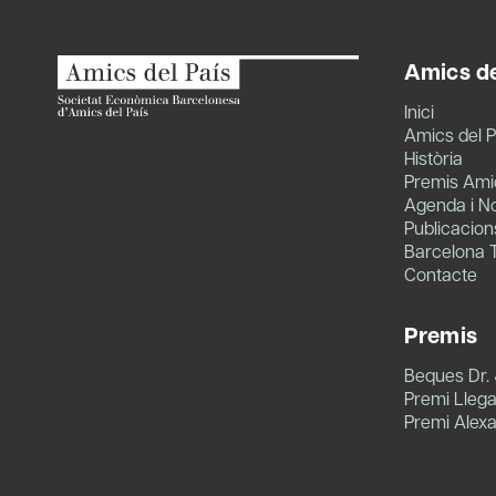
Amics de
Inici
Amics del P
Història
Premis Amic
Agenda i No
Publicacion
Barcelona 
Contacte
Premis
Beques Dr.
Premi Llegat
Premi Alex