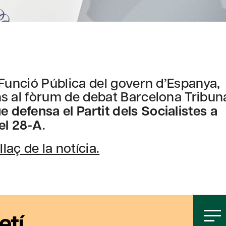
 i Funció Pública del govern d’Espanya,
luns al fòrum de debat Barcelona Tribun
e defensa el Partit dels Socialistes a
el 28-A
.
laç de la notícia.
etí