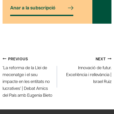
Anar a la subscripció
Post
PREVIOUS
NEXT
navigation
‘La reforma de la Llei de
Innovació de futur.
mecenatge i el seu
Excel·lència i rellevància |
impacte en les entitats no
Israel Ruiz
lucratives’ | Debat Amics
del País amb Eugenia Bieto