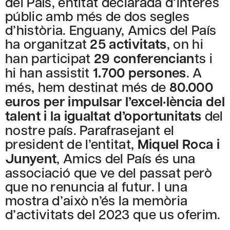
del País, entitat declarada d’interès
públic amb més de dos segles
d’història. Enguany, Amics del País
ha organitzat
25 activitats
, on hi
han participat
29 conferencian
ts i
hi han assistit
1.700 persones
. A
més, hem destinat més de
80.000
euros per impulsar l’excel·lència del
talent i la igualtat d’oportunitats
del
nostre país. Parafrasejant el
president de l’entitat,
Miquel Roca i
Junyent
, Amics del País és una
associació que ve del passat però
que no renuncia al futur. I una
mostra d’això n’és la memòria
d’activitats del 2023 que us oferim.