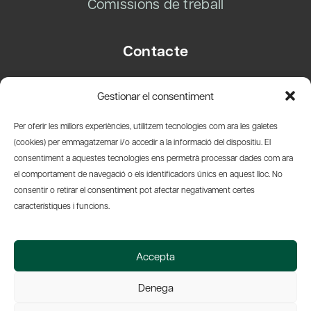
Comissions de treball
Contacte
Carrer Basea, 8
Gestionar el consentiment
08003 Barcelona
T.
+34 93 319 28 54
Per oferir les millors experiències, utilitzem tecnologies com ara les galetes
info@amicsdelpais.com
(cookies) per emmagatzemar i/o accedir a la informació del dispositiu. El
consentiment a aquestes tecnologies ens permetrà processar dades com ara
Suscripció Newsletter
el comportament de navegació o els identificadors únics en aquest lloc. No
consentir o retirar el consentiment pot afectar negativament certes
LinkedIn
YouTub
X
Bl
característiques i funcions.
© 2026 Societat Econòmica Barcelonesa d'Amics del País
Accepta
Política de Privacidad y Avís Legal
Política de Cookies
Denega
Web by Ideamatic