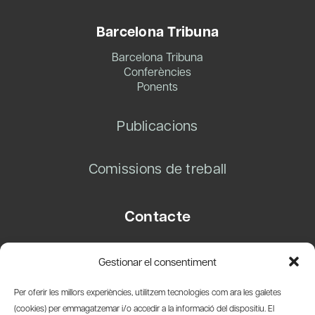
Barcelona Tribuna
Barcelona Tribuna
Conferències
Ponents
Publicacions
Comissions de treball
Contacte
Carrer Basea, 8
Gestionar el consentiment
08003 Barcelona
T.
+34 93 319 28 54
Per oferir les millors experiències, utilitzem tecnologies com ara les galetes
info@amicsdelpais.com
(cookies) per emmagatzemar i/o accedir a la informació del dispositiu. El