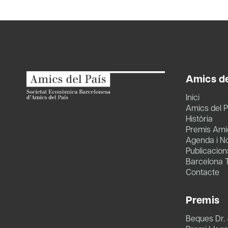
navigation
Amics de
Inici
Amics del P
Història
Premis Amic
Agenda i No
Publicacion
Barcelona 
Contacte
Premis
Beques Dr.