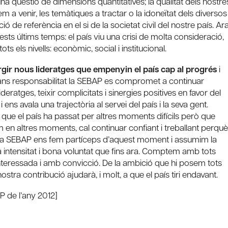
na qüestió de dimensions quantitatives; la qualitat dels nostre
 a venir, les temàtiques a tractar o la idoneïtat dels diversos
de referència en el si de la societat civil del nostre país. Ar
s últims temps: el país viu una crisi de molta consideració,
s els nivells: econòmic, social i institucional.
gir nous lideratges que empenyin el país cap al progrés
i
 grans responsabilitat la SEBAP es compromet a continuar
ideratges, teixir complicitats i sinergies positives en favor del
 ens avala una trajectòria al servei del país i la seva gent.
que el país ha passat per altres moments difícils però que
 en altres moments, cal continuar confiant i treballant perquè
le. A la SEBAP ens fem partíceps d’aquest moment i assumim la
 intensitat i bona voluntat que fins ara. Comptem amb tots
interessada i amb convicció. De la ambició que hi posem tots
ostra contribució ajudarà, i molt, a que el país tiri endavant.
P de l’any 2012]