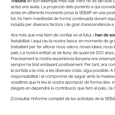
Tribuna
en són l’exemple més clar. Però no és tan sols u
actes ens avala. La projecció dels ponents a qui convidem
actes en diferents moments posa la SEBAP en una posició 
bé, ho hem manifestat de forma continuada durant aquest
induïda per diversos factors i de gran transcendència a tot
Ara més que mai hem de confiar en el futur, i
han de sor
l’estabilitat. I aquí rau la nostra tasca: en moments de
treballant per fer aflorar nous valors, noves idees, nous l
país. La nostra entitat ve de lluny, de quasi bé 200 anys, i
Precisament la nostra experiència llunyana ens ensenya 
sempre ha tirat endavant positivament. Per tant, ara com
la sortida a la crisi, a les diverses crisis, sigui possib
responsabilitat i el compromís de seguir amb la mateixa
vosaltres que hi feu la vostra aportació de forma des- 
plegats en dependrà la contribució que fem al país, i la n
[Consultar l’informe complet de les activitats de la SEBA