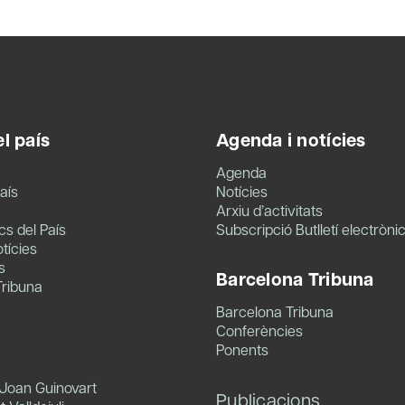
l país
Agenda i notícies
Agenda
aís
Notícies
Arxiu d’activitats
s del País
Subscripció Butlletí electròni
tícies
s
Barcelona Tribuna
Tribuna
Barcelona Tribuna
Conferències
Ponents
 Joan Guinovart
Publicacions