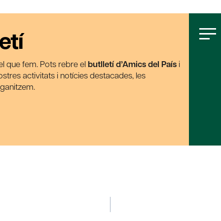
etí
t el que fem. Pots rebre el
butlletí d’Amics del País
i
tres activitats i notícies destacades, les
rganitzem.