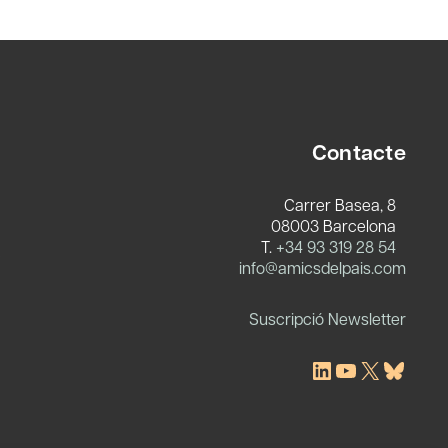
Contacte
Carrer Basea, 8
08003 Barcelona
T.
+34 93 319 28 54
c
info@amicsdelpais.com
Suscripció Newsletter
LinkedIn
YouTube
X
Blues