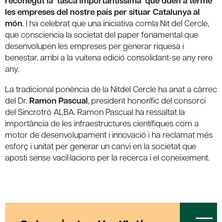
reconegut la ‘tasca importantíssima’ que duen a terme
les empreses del nostre país per situar Catalunya al
món
. I ha celebrat que una iniciativa comla Nit del Cercle,
que consciencia la societat del paper fonamental que
desenvolupen les empreses per generar riquesa i
benestar, arribi a la vuitena edició consolidant-se any rere
any.
La tradicional ponència de la Nitdel Cercle ha anat a càrrec
del Dr.
Ramon Pascual
, president honorífic del consorci
del Sincrotró ALBA. Ramon Pascual ha ressaltat la
importància de les infraestructures científiques com a
motor de desenvolupament i innovació i ha reclamat més
esforç i unitat per generar un canvi en la societat que
aposti sense vacil·lacions per la recerca i el coneixement.