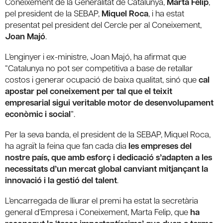
Coneixement de la Generalitat de Catalunya,
Marta Felip
,
pel president de la SEBAP,
Miquel Roca
, i ha estat
presentat pel president del Cercle per al Coneixement,
Joan Majó
.
L’enginyer i ex-ministre, Joan Majó, ha afirmat que
“Catalunya no pot ser competitiva a base de retallar
costos i generar ocupació de baixa qualitat, sinó que
cal
apostar pel coneixement per tal que el teixit
empresarial sigui veritable motor de desenvolupament
econòmic i social
”.
Per la seva banda, el president de la SEBAP, Miquel Roca,
ha agraït la feina que fan cada dia
les empreses del
nostre país, que amb esforç i dedicació s’adapten a les
necessitats d’un mercat global canviant mitjançant la
innovació i la gestió del talent
.
L’encarregada de lliurar el premi ha estat la secretària
general d’Empresa i Coneixement, Marta Felip, que
ha