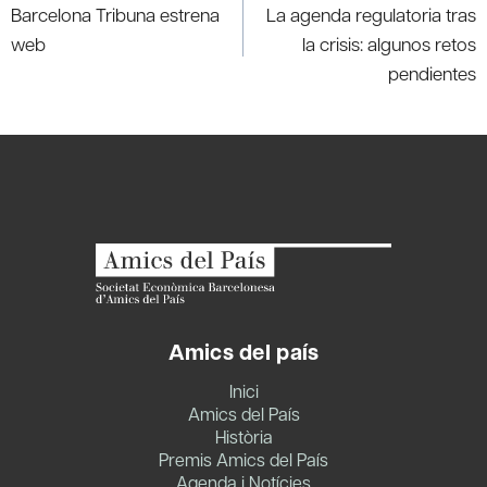
navigation
Barcelona Tribuna estrena
La agenda regulatoria tras
web
la crisis: algunos retos
pendientes
Amics del país
Inici
Amics del País
Història
Premis Amics del País
Agenda i Notícies