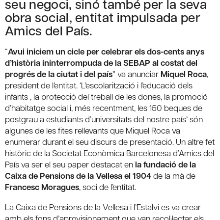
seu negoci, sinó també per la seva
obra social, entitat impulsada per
Amics del País.
“
Avui iniciem un cicle per celebrar els dos-cents anys
d’història ininterrompuda de la SEBAP al costat del
progrés de la ciutat i del país
” va anunciar
Miquel Roca
,
president de l’entitat. ‘L’escolarització i l’educació dels
infants , la protecció del treball de les dones, la promoció
d’habitatge social i, més recentment, les 150 beques de
postgrau a estudiants d’universitats del nostre país’ són
algunes de les fites rellevants que Miquel Roca va
enumerar durant el seu discurs de presentació. Un altre fet
històric de la Societat Econòmica Barcelonesa d’Amics del
País va ser el seu paper destacat en
la fundació de la
Caixa de Pensions de la Vellesa el 1904
de la mà de
Francesc Moragues
, soci de l’entitat.
La Caixa de Pensions de la Vellesa i l’Estalvi es va crear
amb els fons d’aprovisionament que van recol·lectar els