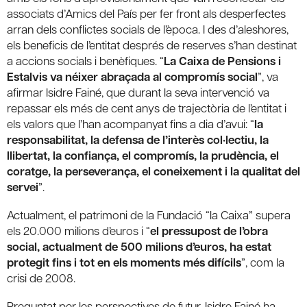
associats d’Amics del País per fer front als desperfectes
arran dels conflictes socials de l’època. I des d’aleshores,
els beneficis de l’entitat després de reserves s’han destinat
a accions socials i benèfiques. “
La Caixa de Pensions i
Estalvis va néixer abraçada al compromís social
”, va
afirmar Isidre Fainé, que durant la seva intervenció va
repassar els més de cent anys de trajectòria de l’entitat i
els valors que l’han acompanyat fins a dia d’avui: “
la
responsabilitat, la defensa de l’interès col·lectiu, la
llibertat, la confiança, el compromís, la prudència, el
coratge, la perseverança, el coneixement i la qualitat del
servei
”.
Actualment, el patrimoni de la Fundació “la Caixa” supera
els 20.000 milions d’euros i “
el pressupost de l’obra
social, actualment de 500 milions d’euros, ha estat
protegit fins i tot en els moments més difícils
”, com la
crisi de 2008.
Preguntat per les perspectives de futur, Isidre Fainé ha