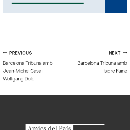
Post
PREVIOUS
NEXT
navigation
Barcelona Tribuna amb
Barcelona Tribuna amb
Jean-Michel Casa i
Isidre Fainé
Wolfgang Dold