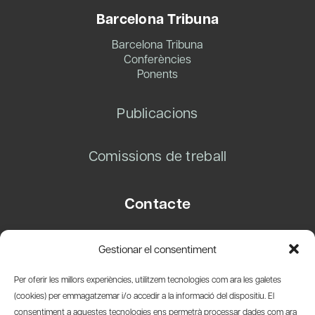
Barcelona Tribuna
Barcelona Tribuna
Conferències
Ponents
Publicacions
Comissions de treball
Contacte
Carrer Basea, 8
Gestionar el consentiment
08003 Barcelona
T.
+34 93 319 28 54
Per oferir les millors experiències, utilitzem tecnologies com ara les galetes
info@amicsdelpais.com
(cookies) per emmagatzemar i/o accedir a la informació del dispositiu. El
consentiment a aquestes tecnologies ens permetrà processar dades com ara