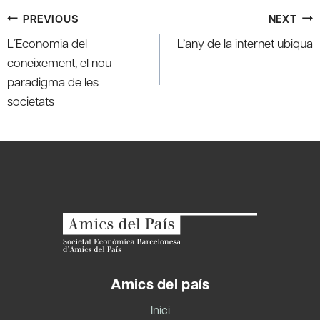
Post
PREVIOUS
NEXT
navigation
L´Economia del
L’any de la internet ubiqua
coneixement, el nou
paradigma de les
societats
Amics del país
Inici