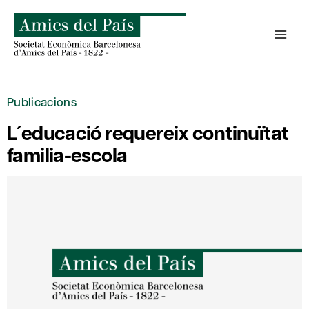
Skip
to
content
Publicacions
L´educació requereix continuïtat
familia-escola