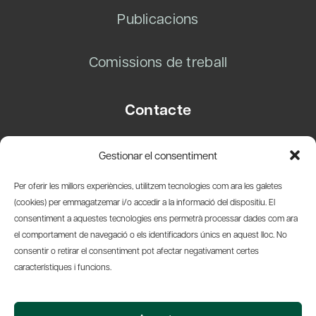
Publicacions
Comissions de treball
Contacte
Carrer Basea, 8
Gestionar el consentiment
08003 Barcelona
T.
+34 93 319 28 54
Per oferir les millors experiències, utilitzem tecnologies com ara les galetes
info@amicsdelpais.com
(cookies) per emmagatzemar i/o accedir a la informació del dispositiu. El
consentiment a aquestes tecnologies ens permetrà processar dades com ara
Suscripció Newsletter
el comportament de navegació o els identificadors únics en aquest lloc. No
consentir o retirar el consentiment pot afectar negativament certes
LinkedIn
YouTub
X
Bl
característiques i funcions.
© 2026 Societat Econòmica Barcelonesa d'Amics del País