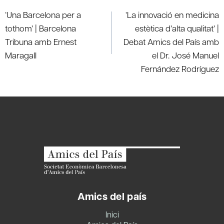
navigation
‘Una Barcelona per a
‘La innovació en medicina
tothom’ | Barcelona
estètica d’alta qualitat’ |
Tribuna amb Ernest
Debat Amics del País amb
Maragall
el Dr. José Manuel
Fernández Rodríguez
Amics del país
Inici