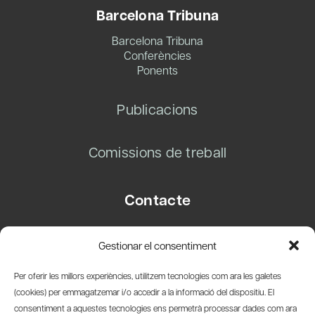
Barcelona Tribuna
Barcelona Tribuna
Conferències
Ponents
Publicacions
Comissions de treball
Contacte
Carrer Basea, 8
Gestionar el consentiment
08003 Barcelona
T.
+34 93 319 28 54
Per oferir les millors experiències, utilitzem tecnologies com ara les galetes
info@amicsdelpais.com
(cookies) per emmagatzemar i/o accedir a la informació del dispositiu. El
consentiment a aquestes tecnologies ens permetrà processar dades com ara