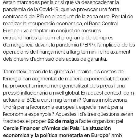
estan marcades per la crisi que va desencadenar la
pandèmia de la Covid-19, que va provocar una forta
contracció del PIB en el conjunt de la zona euro. Per tal de
recolzar la recuperació econòmica, el Banc Central
Europeu va adoptar un conjunt de mesures
extraordinàries tal com el programa de compres
d’emergència davant la pandèmia (PEPP), l’ampliació de les
operacions de finançament a llarg termini i el relaxament
dels criteris d’admissió dels actius de garantia.
Tanmateix, arran de la guerra a Ucraïna, els costos de
l’energia han augmentat de manera exponencial, fet que
ha provocat un increment generalitzat dels preus i una
pressió inflacionària a nivell global. En aquest context, com
actuarà el BCE a curt i mig termini? Quines implicacions
tindrà per a l’economia europea i, especialment, per a
l’economia espanyola? Aquestes i d’altres qüestions seran
tractades el proper
22 de maig
a l’acte organitzat pel
Cercle Financer d’Amics del País
“
La situación
econòmica y la política monetaria en Europa
” amb