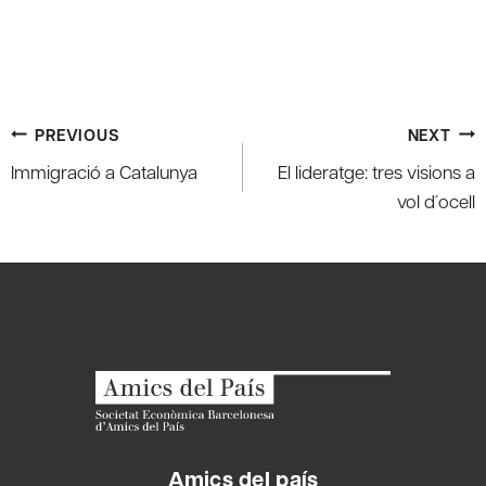
Post
PREVIOUS
NEXT
navigation
Immigració a Catalunya
El lideratge: tres visions a
vol d´ocell
Amics del país