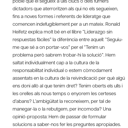
poble que el segueix a ulls clucs o dels fürhers
dictadors que aterroritzen als qui no els segueixen,
fins a noves formes i referents de lideratge que
comencen indefugiblement per a un mateix. Ronald
Heifetz explica molt bé en el llibre “Liderazgo sin
respuestas fàciles” la diferència entre aquell: “Seguiu-
me que sé a on portar-vos” per el “Tenim un
problema però sabrem trobar-hi la solució”. Hem
saltat individualment cap a la cultura de la
responsabilitat individual o estem còmodament
assentats en la cultura de la reivindicació per què algú
ens doni allò al que tenim dret? Tenim oberts els ulls i
les orelles als nous temps o enyorem les certeses
d’abans? L’ambigüitat la reconeixem, per tal de
manegar-la o la rebutgem, per incomoda? Una
opinió-proposta: Hem de passar de formular
solucions a saber-nos fer les preguntes apropiades.