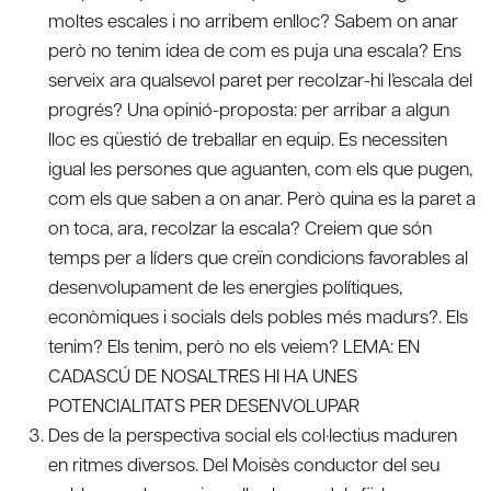
moltes escales i no arribem enlloc? Sabem on anar
però no tenim idea de com es puja una escala? Ens
serveix ara qualsevol paret per recolzar-hi l’escala del
progrés? Una opinió-proposta: per arribar a algun
lloc es qüestió de treballar en equip. Es necessiten
igual les persones que aguanten, com els que pugen,
com els que saben a on anar. Però quina es la paret a
on toca, ara, recolzar la escala? Creiem que són
temps per a líders que creïn condicions favorables al
desenvolupament de les energies polítiques,
econòmiques i socials dels pobles més madurs?. Els
tenim? Els tenim, però no els veiem? LEMA: EN
CADASCÚ DE NOSALTRES HI HA UNES
POTENCIALITATS PER DESENVOLUPAR
Des de la perspectiva social els col·lectius maduren
en ritmes diversos. Del Moisès conductor del seu