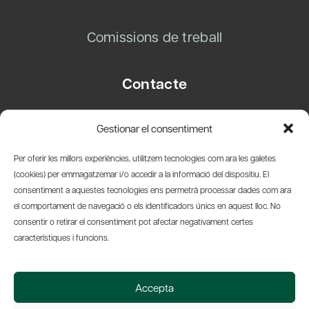
Comissions de treball
Contacte
Carrer Basea, 8
Gestionar el consentiment
08003 Barcelona
T.
+34 93 319 28 54
Per oferir les millors experiències, utilitzem tecnologies com ara les galetes
info@amicsdelpais.com
(cookies) per emmagatzemar i/o accedir a la informació del dispositiu. El
consentiment a aquestes tecnologies ens permetrà processar dades com ara
Suscripció Newsletter
el comportament de navegació o els identificadors únics en aquest lloc. No
consentir o retirar el consentiment pot afectar negativament certes
LinkedIn
YouTub
X
Bl
característiques i funcions.
© 2026 Societat Econòmica Barcelonesa d'Amics del País
Accepta