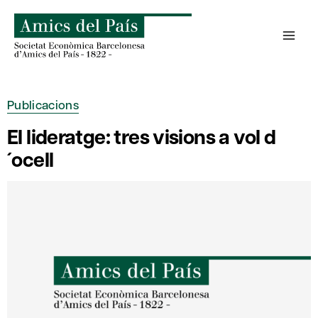
Skip
to
content
Publicacions
El lideratge: tres visions a vol d
´ocell