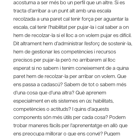
acostuma a ser més bo un perfil que un altre. Si es
tracta d’arribar a un punt alt amb una escala
recolzada a una paret cal tenir força per aguantar la
escala, cal tenir l’habilitat per pujar-la i cal saber a on
hem de recolzar-la si el lloc a on volem pujar es difícil.
Dit altrament hem d’administrar l’esforç de sostenir-la,
hem de gestionar les competències i recursos
precisos per pujar-la però no arribarem al lloc
esperat si no sabem i tenim coneixement de a quina
paret hem de recolzar-la per arribar on volem. Que
ens passa a cadascú? Sabem de tot o sabem més
d’una cosa que d’una altra? Què aprenem
especialment en els sistemes en ús: habilitats,
competències o actituds? I quins d’aquests
components són més útils per cada cosa? Podem
trobar maneres fàcils per l’aprenentatge en allò que
ens preocupa millorar o que ens convé? Pugem