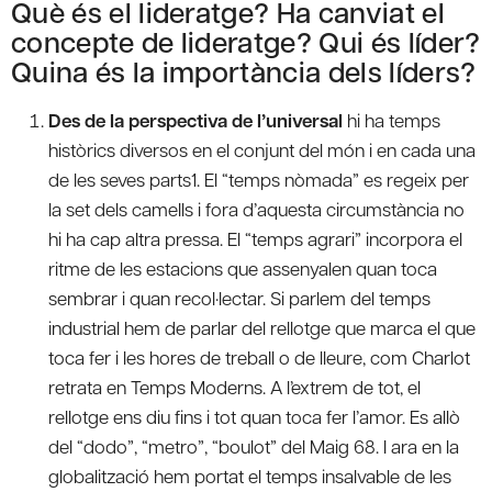
Què és el lideratge? Ha canviat el
concepte de lideratge? Qui és líder?
Quina és la importància dels líders?
Des de la perspectiva de l’universal
hi ha temps
històrics diversos en el conjunt del món i en cada una
de les seves parts1. El “temps nòmada” es regeix per
la set dels camells i fora d’aquesta circumstància no
hi ha cap altra pressa. El “temps agrari” incorpora el
ritme de les estacions que assenyalen quan toca
sembrar i quan recol·lectar. Si parlem del temps
industrial hem de parlar del rellotge que marca el que
toca fer i les hores de treball o de lleure, com Charlot
retrata en Temps Moderns. A l’extrem de tot, el
rellotge ens diu fins i tot quan toca fer l’amor. Es allò
del “dodo”, “metro”, “boulot” del Maig 68. I ara en la
globalització hem portat el temps insalvable de les