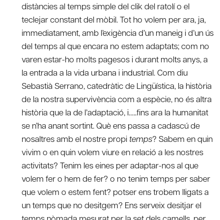
distàncies al temps simple del clik del ratolí o el
teclejar constant del mòbil. Tot ho volem per ara, ja,
immediatament, amb l’exigència d’un maneig i d’un ús
del temps al que encara no estem adaptats; com no
varen estar-ho molts pagesos i durant molts anys, a
la entrada a la vida urbana i industrial. Com diu
Sebastià Serrano, catedràtic de Lingüística, la història
de la nostra supervivència com a espècie, no és altra
història que la de l’adaptació, i…..fins ara la humanitat
se n’ha anant sortint. Què ens passa a cadascú de
nosaltres amb el nostre propi
temps
? Sabem en quin
vivim o en quin volem viure en relació a les nostres
activitats? Tenim les eines per adaptar-nos al que
volem fer o hem de fer? o no tenim temps per saber
que volem o estem fent? potser ens trobem lligats a
un temps que no desitgem? Ens serveix desitjar el
temps nòmada mesurat per la set dels camells, per