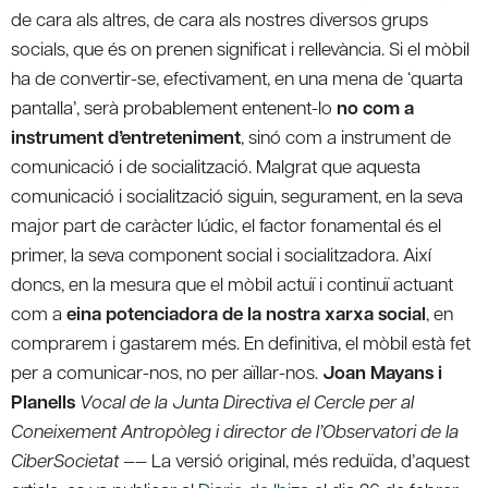
de cara als altres, de cara als nostres diversos grups
socials, que és on prenen significat i rellevància. Si el mòbil
ha de convertir-se, efectivament, en una mena de ‘quarta
pantalla’, serà probablement entenent-lo
no com a
instrument d’entreteniment
, sinó com a instrument de
comunicació i de socialització. Malgrat que aquesta
comunicació i socialització siguin, segurament, en la seva
major part de caràcter lúdic, el factor fonamental és el
primer, la seva component social i socialitzadora. Així
doncs, en la mesura que el mòbil actuï i continuï actuant
com a
eina potenciadora de la nostra xarxa social
, en
comprarem i gastarem més. En definitiva, el mòbil està fet
per a comunicar-nos, no per aïllar-nos.
Joan Mayans i
Planells
Vocal de la Junta Directiva el Cercle per al
Coneixement Antropòleg i director de l’Observatori de la
CiberSocietat
—— La versió original, més reduïda, d’aquest