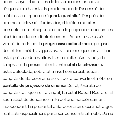
acompanyat el xou. Una de les atraccions principals
d’aquest circ ha estat la proclamació de l’ascensió del
mòbil a la categoria de “
quarta pantalla
”. Després del
cinema, la televisió i l’ordinador, el telèfon mòbil és
presentat com el següent espai de projecció (i consum, és
clar) de productes d’entreteniment. Aquesta
ascensió
vindrà donada per la
progressiva colonització
, per part
del telèfon mòbil, d’alguns usos i funcions que fins ara han
estat pròpies de les altres tres pantalles. Així, si bé ja fa
temps que la proximitat entre
el mòbil i la televisió
ha
estat detectada, sobretot a nivell comercial, aquest
congrés de Barcelona ha servit per a convertir el mòbil en
pantalla de projecció de cinema
. De fet, l’estrella del
congrés (tot i que no ha vingut) ha estat Robert Redford. El
seu Institut de Sundance, mite del cinema teòricament
independent, ha presentat a Barcelona cinc curtmetratges
realitzats especialment per a ser consumits al mòbil. Ja no