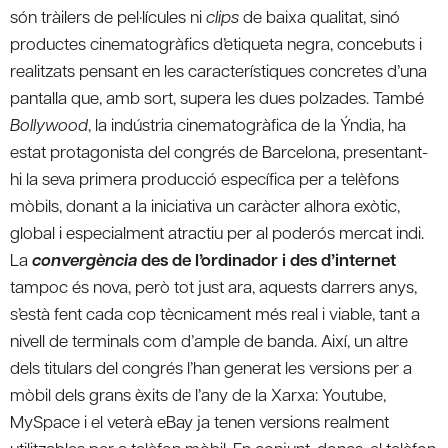
són tràilers de pel·lícules ni
clips
de baixa qualitat, sinó
productes cinematogràfics d’etiqueta negra, concebuts i
realitzats pensant en les característiques concretes d’una
pantalla que, amb sort, supera les dues polzades. També
Bollywood
, la indústria cinematogràfica de la Ýndia, ha
estat protagonista del congrés de Barcelona, presentant-
hi la seva primera producció específica per a telèfons
mòbils, donant a la iniciativa un caràcter alhora exòtic,
global i especialment atractiu per al poderós mercat indi.
La
convergència
des de l’ordinador i des d’internet
tampoc és nova, però tot just ara, aquests darrers anys,
s’està fent cada cop tècnicament més real i viable, tant a
nivell de terminals com d’ample de banda. Així, un altre
dels titulars del congrés l’han generat les versions per a
mòbil dels grans èxits de l’any de la Xarxa: Youtube,
MySpace i el veterà eBay ja tenen versions realment
utilitzables per a telèfon mòbil. En conjunt, doncs, el telèfon