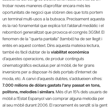
trobar noves maneres d’aprofitar encara més les
oportunitats de negoci que s’obren des que tots portem
un terminal multi-usos a la butxaca. Precisament aquesta
és la raó fonamental que explica tot l’aldarull mediàtic i el
rebombori generalitzat que provoca el congrés 3GSM. El
fenomen de la “quarta pantalla” (també) ha de ser llegit i
entès en aquest context. Dins aquesta mateixa lectura,
també és fàcil dubtar de la
viabilitat econòmica
d’aquestes operacions, de produir continguts
cinematogràfics exclusius per al mòbil, de fer grans
inversions per a disposar-hi dels portals d’internet de
moda, etc. A canvi d’aquests dubtes, s’addueixen xifres:
7.000 milions de dòlars gastats l’any passat en tons,
politons, melodies i similars
. Més d’un 15% dels usuaris de
mòbil a l’Estat Espanyol van comprar alguna melodia per
al seu mòbil durant 2006. El raonament és senzill: si la gent