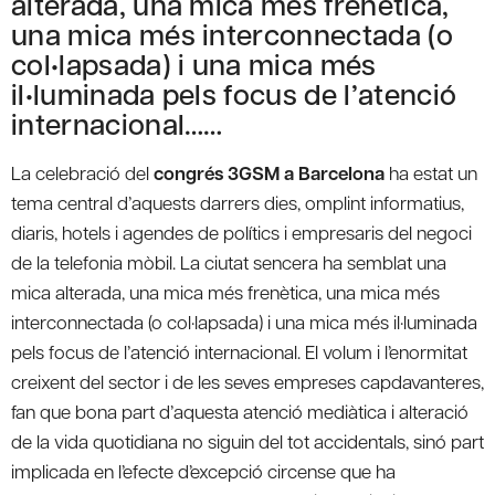
alterada, una mica més frenètica,
una mica més interconnectada (o
col•lapsada) i una mica més
il•luminada pels focus de l’atenció
internacional……
La celebració del
congrés 3GSM a Barcelona
ha estat un
tema central d’aquests darrers dies, omplint informatius,
diaris, hotels i agendes de polítics i empresaris del negoci
de la telefonia mòbil. La ciutat sencera ha semblat una
mica alterada, una mica més frenètica, una mica més
interconnectada (o col·lapsada) i una mica més il·luminada
pels focus de l’atenció internacional. El volum i l’enormitat
creixent del sector i de les seves empreses capdavanteres,
fan que bona part d’aquesta atenció mediàtica i alteració
de la vida quotidiana no siguin del tot accidentals, sinó part
implicada en l’efecte d’excepció circense que ha