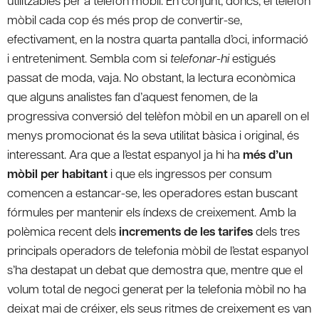
mòbil cada cop és més prop de convertir-se,
efectivament, en la nostra quarta pantalla d’oci, informació
i entreteniment. Sembla com si
telefonar-hi
estigués
passat de moda, vaja. No obstant, la lectura econòmica
que alguns analistes fan d’aquest fenomen, de la
progressiva conversió del telèfon mòbil en un aparell on el
menys promocionat és la seva utilitat bàsica i original, és
interessant. Ara que a l’estat espanyol ja hi ha
més d’un
mòbil per habitant
i que els ingressos per consum
comencen a estancar-se, les operadores estan buscant
fórmules per mantenir els índexs de creixement. Amb la
polèmica recent dels
increments de les tarifes
dels tres
principals operadors de telefonia mòbil de l’estat espanyol
s’ha destapat un debat que demostra que, mentre que el
volum total de negoci generat per la telefonia mòbil no ha
deixat mai de créixer, els seus ritmes de creixement es van