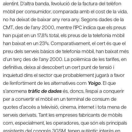
alentint. D’altra banda, l’evolució de la factura del telèfon
mòbil per consumidor, comparada amb el cost de la vida,
no ha deixat de baixar any rera any. Segons dades de la
CMT, des de l’any 2000, mentre l’IPC indica que els preus
han pujat en un 17,8% total, els preus de la telefonia mòbil
han baixat en un 23%. Comparativament, el cert és que el
preu dels serveis bàsics de telefonia mòbil, han baixat més
d’un terç des de l’any 2000. La polèmica de les tarifes, en
definitiva, deixa al descobert un cert punt de tensió i
inquietud dins el sector que probablement jugarà a favor
de l’enfortiment de les alternatives com
Yoigo
. El que
s’anomena
tràfic de dades
és, doncs, l’espai a conquerir
per a convertir el mòbil en un terminal de consum de
quotes d’accés a televisió, cinema, internet i tota mena de
serveis derivats. Tant les empreses fabricants de mòbils
com, especialment, les operadores, que són els principals
assistents del congrés 3GSM, tenen autèntic interès en