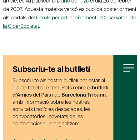
article, es va publicar al
Diario de Ibiza
el dia 26 de febrer
de 2007. Aquesta mateixa versió es publica posteriorment
als portals del
Cercle per al Coneixement
i l’
Observatori de
la CiberSocietat
.
Subscriu-te al butlletí
Subscriu-te als nostre butlletí per estar al
dia de tot el que fem. Pots rebre el
butlletí
d’Amics del País
i de
Barcelona Tribuna
,
amb informació sobre les nostres
activitats i notícies destacades, les
convocatòries i novetats de les
conferències que organitzem.