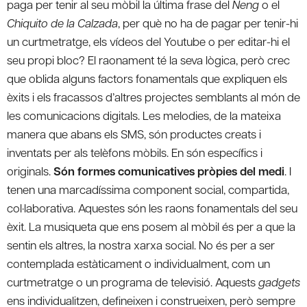
paga per tenir al seu mòbil la última frase del
Neng
o el
Chiquito de la Calzada
, per què no ha de pagar per tenir-hi
un curtmetratge, els vídeos del Youtube o per editar-hi el
seu propi bloc? El raonament té la seva lògica, però crec
que oblida alguns factors fonamentals que expliquen els
èxits i els fracassos d’altres projectes semblants al món de
les comunicacions digitals. Les melodies, de la mateixa
manera que abans els SMS, són productes creats i
inventats per als telèfons mòbils. En són específics i
originals.
Són formes comunicatives pròpies del medi
. I
tenen una marcadíssima component social, compartida,
col·laborativa. Aquestes són les raons fonamentals del seu
èxit. La musiqueta que ens posem al mòbil és per a que la
sentin els altres, la nostra xarxa social. No és per a ser
contemplada estàticament o individualment, com un
curtmetratge o un programa de televisió. Aquests
gadgets
ens individualitzen, defineixen i construeixen, però sempre