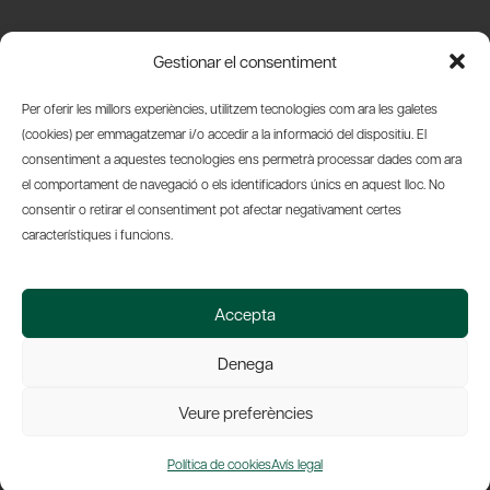
Carrer Basea, 8
Gestionar el consentiment
08003 Barcelona
T.
+34 93 319 28 54
Per oferir les millors experiències, utilitzem tecnologies com ara les galetes
info@amicsdelpais.com
(cookies) per emmagatzemar i/o accedir a la informació del dispositiu. El
consentiment a aquestes tecnologies ens permetrà processar dades com ara
Suscripció Newsletter
el comportament de navegació o els identificadors únics en aquest lloc. No
consentir o retirar el consentiment pot afectar negativament certes
LinkedIn
YouTub
X
Bl
característiques i funcions.
© 2026 Societat Econòmica Barcelonesa d'Amics del País
Accepta
Política de Privacidad y Avís Legal
Política de Cookies
Denega
Web by Ideamatic
Veure preferències
Política de cookies
Avís legal