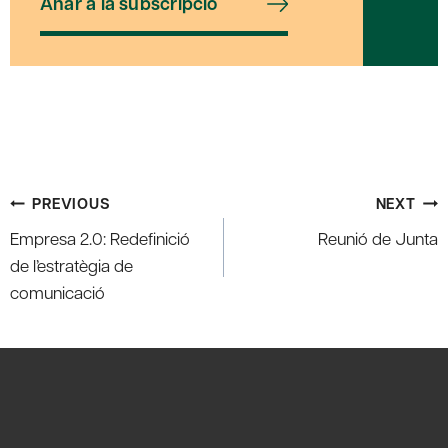
Anar a la subscripció
Post
PREVIOUS
NEXT
navigation
Empresa 2.0: Redefinició
Reunió de Junta
de l’estratègia de
comunicació