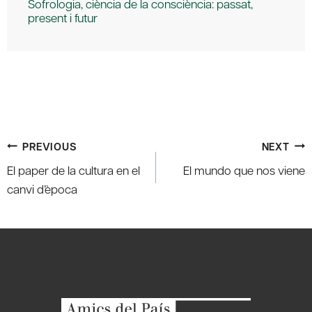
Sofrologia, ciència de la consciència: passat,
present i futur
Post
PREVIOUS
NEXT
navigation
El paper de la cultura en el
El mundo que nos viene
canvi d’època