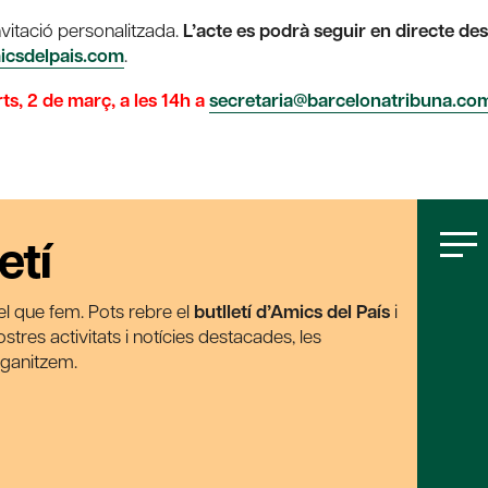
nvitació personalitzada.
L’acte es podrà seguir en directe des
csdelpais.com
.
ts, 2 de març, a les 14h a
secretaria@barcelonatribuna.co
etí
t el que fem. Pots rebre el
butlletí d’Amics del País
i
tres activitats i notícies destacades, les
rganitzem.