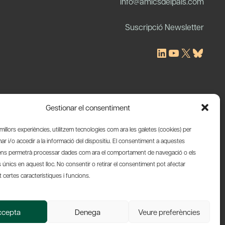
info@amicsdelpais.com
Suscripció Newsletter
LinkedIn
YouTube
X
Blues
Gestionar el consentiment
s millors experiències, utilitzem tecnologies com ara les galetes (cookies) per
 i/o accedir a la informació del dispositiu. El consentiment a aquestes
ens permetrà processar dades com ara el comportament de navegació o els
s únics en aquest lloc. No consentir o retirar el consentiment pot afectar
certes característiques i funcions.
Web by Ideamatic
ccepta
Denega
Veure preferències