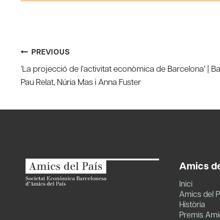
Post
PREVIOUS
‘La projecció de l’activitat econòmica de Barcelona’ | 
navigation
Pau Relat, Núria Mas i Anna Fuster
Amics de
Inici
Amics del P
Història
Premis Amic