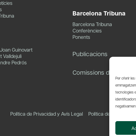
tícies
s
Barcelona Tribuna
Tribuna
Barcelona Tribuna
Conferències
Ponents
 Joan Guinovart
Publicacions
 Valldejuli
andre Pedrós
Comissions de treball
Per oferir le
emmagatzemar
tecnologies 
identificador
negativament 
Política de Privacidad y Avís Legal
Política de Cookies
A