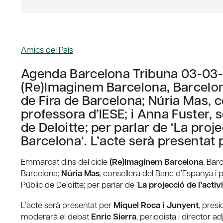
Amics del País
Agenda Barcelona Tribuna 03-03-
(Re)Imaginem Barcelona, Barcelon
de Fira de Barcelona; Núria Mas, c
professora d’IESE; i Anna Fuster, 
de Deloitte; per parlar de ‘La proj
Barcelona‘. L’acte serà presentat
Emmarcat dins del cicle
(Re)Imaginem Barcelona
, Bar
Barcelona;
Núria Mas
, consellera del Banc d’Espanya i p
Públic de Deloitte; per parlar de ‘
La projecció de l’acti
L’acte serà presentat per
Miquel Roca i Junyent
, pres
moderarà el debat
Enric Sierra
, periodista i director 