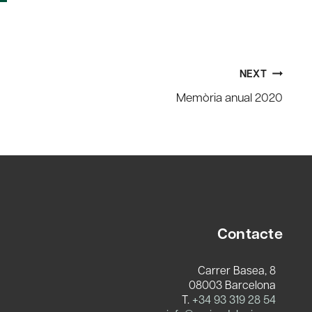
NEXT
Memòria anual 2020
Contacte
Carrer Basea, 8
08003 Barcelona
T.
+34 93 319 28 54
c