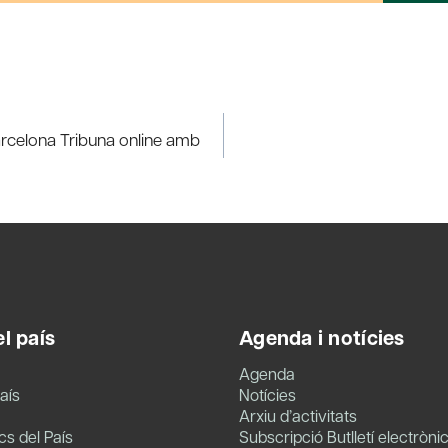
Barcelona Tribuna online amb
l país
Agenda i notícies
Agenda
aís
Notícies
Arxiu d’activitats
s del País
Subscripció Butlletí electròni