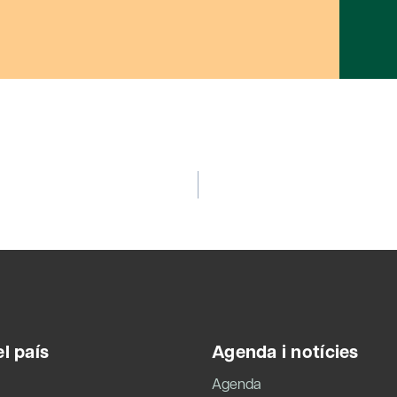
l país
Agenda i notícies
Agenda