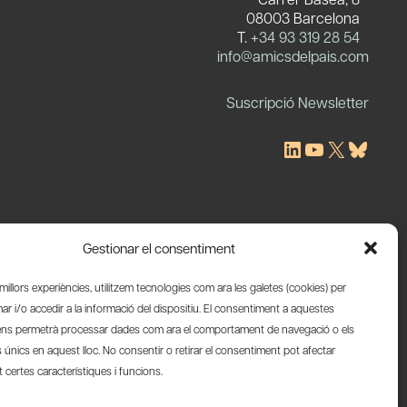
08003 Barcelona
T.
+34 93 319 28 54
c
info@amicsdelpais.com
Suscripció Newsletter
LinkedIn
YouTube
X
Blues
Gestionar el consentiment
s millors experiències, utilitzem tecnologies com ara les galetes (cookies) per
 i/o accedir a la informació del dispositiu. El consentiment a aquestes
ens permetrà processar dades com ara el comportament de navegació o els
s únics en aquest lloc. No consentir o retirar el consentiment pot afectar
certes característiques i funcions.
Web by Ideamatic