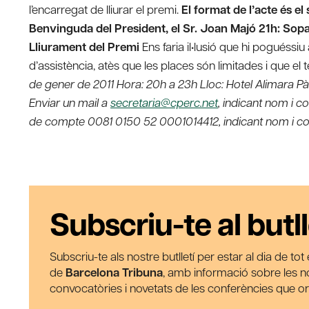
l’encarregat de lliurar el premi.
El format de l’acte és 
Benvinguda del President, el Sr. Joan Majó 21h: Sop
Lliurament del Premi
Ens faria il•lusió que hi poguéssiu 
d’assistència, atès que les places són limitades i que el t
de gener de 2011 Hora: 20h a 23h Lloc: Hotel Alimara Pàr
Enviar un mail a
secretaria@cperc.net
, indicant nom i c
de compte 0081 0150 52 0001014412, indicant nom i 
Subscriu-te al butll
Subscriu-te als nostre butlletí per estar al dia de to
de
Barcelona Tribuna
, amb informació sobre les nos
convocatòries i novetats de les conferències que o