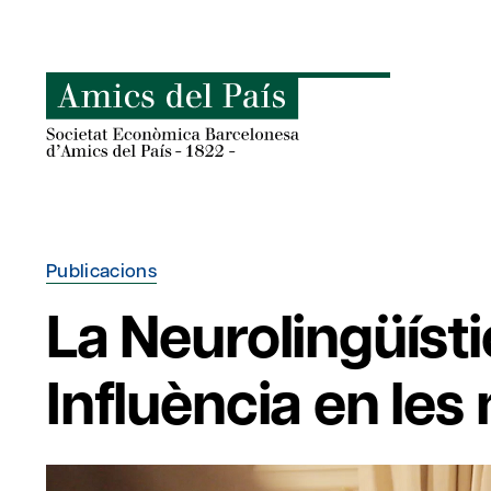
Skip
to
content
Publicacions
La Neurolingüísti
Influència en les