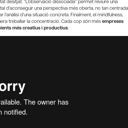
ltat desitjat. “L’observació dissociada” permet reviure una
r tal d’aconseguir una perspectiva més oberta, no tan centrad
 l’anàlisi d’una situació concreta. Finalment, el mindfulness,
nera treballar la concentració. Cada cop són més
empreses
ients més creatius i productius
.