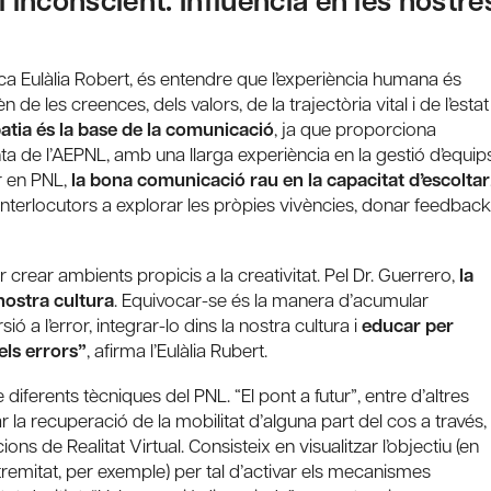
 l’inconscient. Influència en les nostre
lica Eulàlia Robert, és entendre que l’experiència humana és
n de les creences, dels valors, de la trajectòria vital i de l’estat
atia és la base de la comunicació
, ja que proporciona
enta de l’AEPNL, amb una llarga experiència en la gestió d’equip
r en PNL,
la bona comunicació rau en la capacitat d’escoltar
s interlocutors a explorar les pròpies vivències, donar feedbac
rear ambients propicis a la creativitat. Pel Dr. Guerrero,
la
 nostra cultura
. Equivocar-se és la manera d’acumular
 a l’error, integrar-lo dins la nostra cultura i
educar per
els errors”
, afirma l’Eulàlia Rubert.
 diferents tècniques del PNL. “El pont a futur”, entre d’altres
lar la recuperació de la mobilitat d’alguna part del cos a través,
ons de Realitat Virtual. Consisteix en visualitzar l’objectiu (en
tremitat, per exemple) per tal d’activar els mecanismes