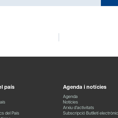
l país
Agenda i notícies
Agenda
aís
Notícies
Arxiu d’activitats
s del País
Subscripció Butlletí electròni