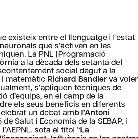
e existeix entre el llenguatge i l’estat
s neuronals que s’activen en les
niquen. La PNL (Programació
fòrnia a la dècada dels setanta del
scontentament social degut a la
g i matemàtic
Richard Bandler
va vole
ualment, s’apliquen tècniques de
ió d’equips, en el camp de la
ndre els seus beneficis en diferents
celebrat un debat amb
l’Antoni
ó de Salut i Economia de la SEBAP, i
l’AEPNL, sota el títol “
La