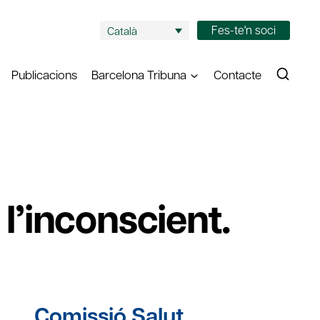
Fes-te'n soci
Català
Publicacions
Barcelona Tribuna
Contacte
 l’inconscient.
Comissió Salut