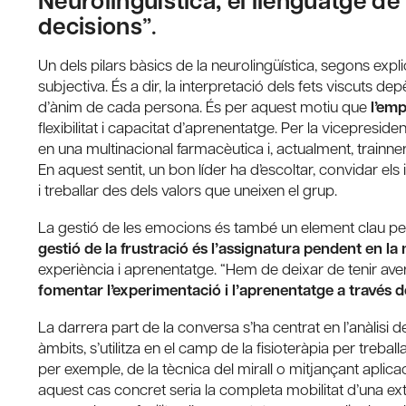
Neurolingüística
, el llenguatge de
decisions
”.
Un dels pilars bàsics de la neurolingüística, segons exp
subjectiva. És a dir, la interpretació dels fets viscuts depè
d’ànim de cada persona. És per aquest motiu que
l’emp
flexibilitat i capacitat d’aprenentatge. Per la vicepresid
en una multinacional farmacèutica i, actualment, trainne
En aquest sentit, un bon líder ha d’escoltar, convidar el
i treballar des dels valors que uneixen el grup.
La gestió de les emocions és també un element clau per c
gestió de la frustració és l’assignatura pendent en la
experiència i aprenentatge. “Hem de deixar de tenir aversió
fomentar l’experimentació i l’aprenentatge a través d
La darrera part de la conversa s’ha centrat en l’anàlisi de
àmbits, s’utilitza en el camp de la fisioteràpia per trebal
per exemple, de la tècnica del mirall o mitjançant aplicaci
aquest cas concret seria la completa mobilitat d’una ex