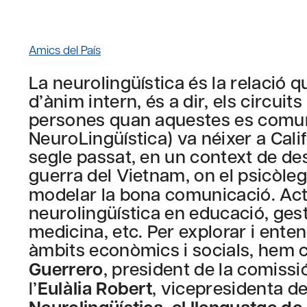
Amics del País
La neurolingüística és la relació qu
d’ànim intern, és a dir, els circuit
persones quan aquestes es comu
NeuroLingüística) va néixer a Cali
segle passat, en un context de de
guerra del Vietnam, on el psicòle
modelar la bona comunicació. Act
neurolingüística en educació, gest
medicina, etc. Per explorar i ente
àmbits econòmics i socials, hem 
Guerrero
, president de la comissi
l’
Eulàlia Robert
, vicepresidenta de 