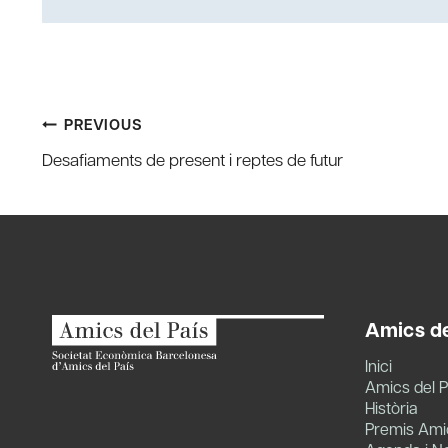
Post
PREVIOUS
Desafiaments de present i reptes de futur
navigation
Amics de
Inici
Amics del P
Història
Premis Amic