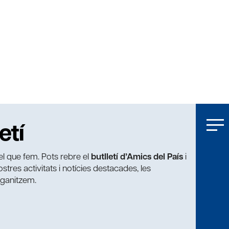
etí
t el que fem. Pots rebre el
butlletí d’Amics del País
i
tres activitats i notícies destacades, les
rganitzem.