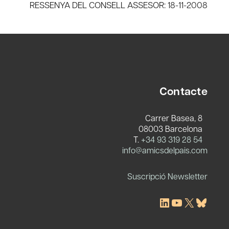
RESSENYA DEL CONSELL ASSESOR: 18-11-2008
Contacte
Carrer Basea, 8
08003 Barcelona
T.
+34 93 319 28 54
c
info@amicsdelpais.com
Suscripció Newsletter
LinkedIn
YouTube
X
Blues