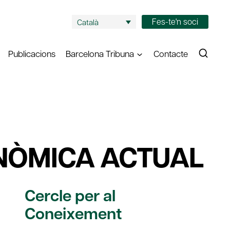
Fes-te'n soci
Català
Publicacions
Barcelona Tribuna
Contacte
NÒMICA ACTUAL
Cercle per al
Coneixement