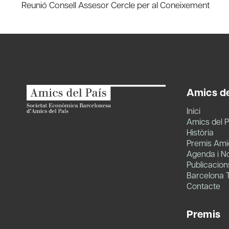
Reunió Consell Assesor Cercle per al Coneixement
navigation
Amics de
Inici
Amics del P
Història
Premis Amic
Agenda i No
Publicacion
Barcelona 
Contacte
Premis