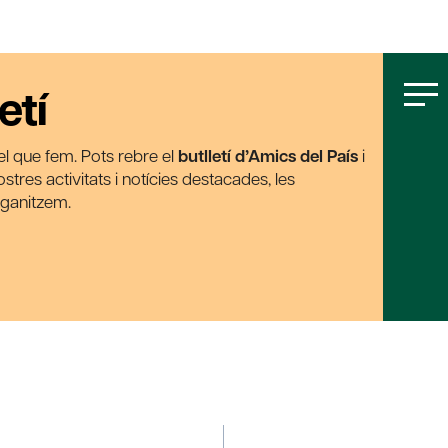
etí
t el que fem. Pots rebre el
butlletí d’Amics del País
i
tres activitats i notícies destacades, les
rganitzem.