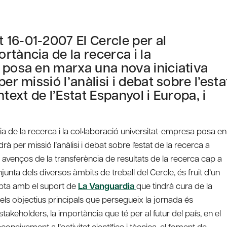
16-01-2007 El Cercle per al
tància de la recerca i la
 posa en marxa una nova iniciativa
er missió l’anàlisi i debat sobre l’esta
text de l’Estat Espanyol i Europa, i
a de la recerca i la col•laboració universitat-empresa posa en
à per missió l’anàlisi i debat sobre l’estat de la recerca a
ls avenços de la transferència de resultats de la recerca cap a
njunta dels diversos àmbits de treball del Cercle, és fruit d’un
mpta amb el suport de
La Vanguardia
que tindrà cura de la
 dels objectius principals que persegueix la jornada és
 stakeholders, la importància que té per al futur del país, en el
coneixement a l’activitat científica i tècnica, el foment de