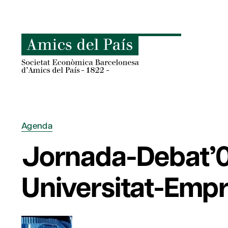
Skip
to
content
Agenda
Jornada-Debat’06
Universitat-Emp