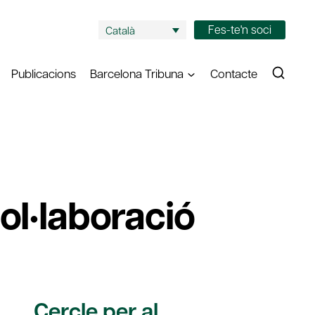
Fes-te'n soci
Català
Publicacions
Barcelona Tribuna
Contacte
ol•laboració
Cercle per al