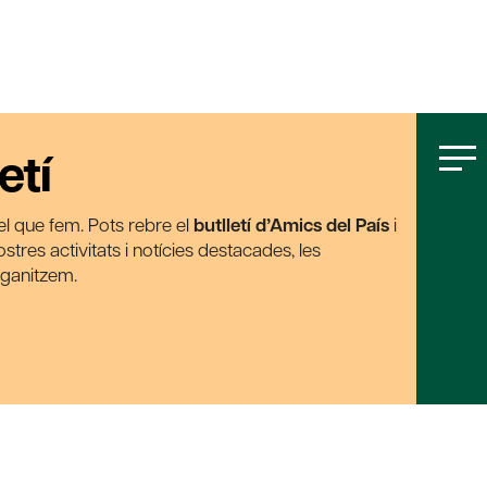
etí
t el que fem. Pots rebre el
butlletí d’Amics del País
i
tres activitats i notícies destacades, les
rganitzem.