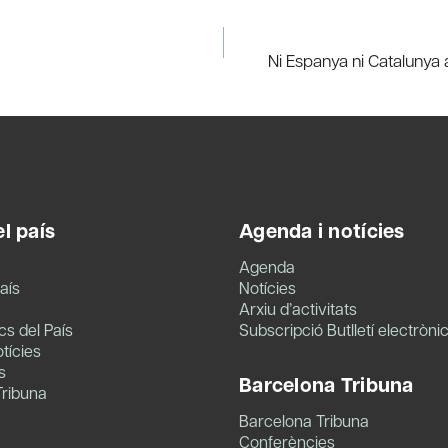
Ni Espanya ni Catalunya a
l país
Agenda i notícies
Agenda
aís
Notícies
Arxiu d’activitats
s del País
Subscripció Butlletí electròni
tícies
s
Barcelona Tribuna
Tribuna
Barcelona Tribuna
Conferències