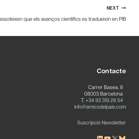
NEXT
ssoleixen que els avanços científics es tradueixin en PIB
Contacte
Carrer Basea, 8
08003 Barcelona
T.
+34 93 319 28 54
c
info@amicsdelpais.com
Suscripció Newsletter
LinkedIn
YouTube
X
Blues