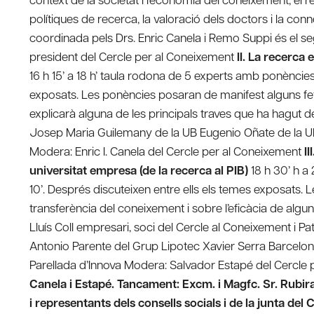
polítiques de recerca, la valoració dels doctors i la con
coordinada pels Drs. Enric Canela i Remo Suppi és e
president del Cercle per al Coneixement
II. La recerca
16 h 15’ a 18 h’ taula rodona de 5 experts amb ponències 
exposats. Les ponències posaran de manifest alguns fets
explicarà alguna de les principals traves que ha hagut d
Josep Maria Guilemany de la UB Eugenio Oñate de la U
Modera: Enric I. Canela del Cercle per al Coneixement
I
universitat empresa (de la recerca al PIB)
18 h 30’ h a
10’. Després discuteixen entre ells els temes exposats.
transferència del coneixement i sobre l’eficàcia de algun
Lluís Coll empresari, soci del Cercle al Coneixement i
Antonio Parente del Grup Lipotec Xavier Serra Barcelo
Parellada d’Innova Modera: Salvador Estapé del Cercle
Canela i Estapé. Tancament: Excm. i Magfc. Sr. Rubiral
i representants dels consells socials i de la junta del 