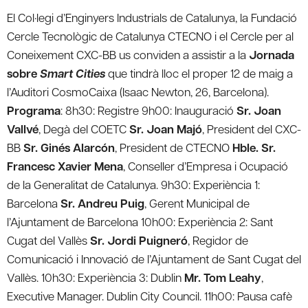
El Col·legi d’Enginyers Industrials de Catalunya, la Fundació
Cercle Tecnològic de Catalunya CTECNO i el Cercle per al
Coneixement CXC-BB us conviden a assistir a la
Jornada
sobre
Smart Cities
que tindrà lloc el proper 12 de maig a
l’Auditori CosmoCaixa (Isaac Newton, 26, Barcelona).
Programa
: 8h30: Registre 9h00: Inauguració
Sr. Joan
Vallvé
, Degà del COETC
Sr. Joan Majó
, President del CXC-
BB
Sr. Ginés Alarcón
, President de CTECNO
Hble. Sr.
Francesc Xavier Mena
, Conseller d’Empresa i Ocupació
de la Generalitat de Catalunya. 9h30: Experiència 1:
Barcelona
Sr. Andreu Puig
, Gerent Municipal de
l’Ajuntament de Barcelona 10h00: Experiència 2: Sant
Cugat del Vallès
Sr. Jordi Puigneró
, Regidor de
Comunicació i Innovació de l’Ajuntament de Sant Cugat del
Vallès. 10h30: Experiència 3: Dublin
Mr. Tom Leahy
,
Executive Manager. Dublin City Council. 11h00: Pausa cafè