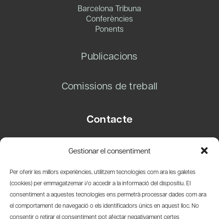
Barcelona Tribuna
Conferències
Ponents
Publicacions
Comissions de treball
Contacte
Carrer Basea, 8
Gestionar el consentiment
08003 Barcelona
T.
+34 93 319 28 54
Per oferir les millors experiències, utilitzem tecnologies com ara les galetes
info@amicsdelpais.com
(cookies) per emmagatzemar i/o accedir a la informació del dispositiu. El
consentiment a aquestes tecnologies ens permetrà processar dades com ara
Suscripció Newsletter
el comportament de navegació o els identificadors únics en aquest lloc. No
consentir o retirar el consentiment pot afectar negativament certes