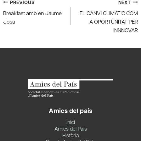
Post
PREVIOUS
NEXT
navigation
Breakfast amb en Jaume
EL CANVI CLIMÀTIC COM
Josa
A OPORTUNITAT PER
INNNOVAR
Amics del país
Inici
Amics del País
Història