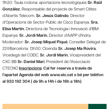
11h30: Taula rodona: aportacions tecnològiques
Sr. Raül
González
, Responsable del projecte de Smart Citites
d’Abertis Telecom.
Sr. Jesús Galindo
, Director
d’Operacions de Sector Públic de Cisco Espanya.
Sra.
Elisa Martín
, Directora de Tecnologia i Innovació d’IBM
Espanya.
Sr. Jordi Marin
, Director d’AAPP d’Indra.
Moderador:
Sr. Josep Miquel Piqué
, Conseller Delegat de
22@Barcelona. 13h30: Cloenda
Sr. Josep Ma Rovira
,
Vicedegà del COEIC.
Sr. Jordi Marin
, Vicepresident del
CXC-BB
Sr. Daniel Marí
, President de l’Associació
CTECNO
Inscripcions
:
Cal fer reserva a través de
l’apartat Agenda del web www.eic.cat o bé per telèfon
al 933 192 304 ( de 9h a 14h i de 16h a 18h)
.