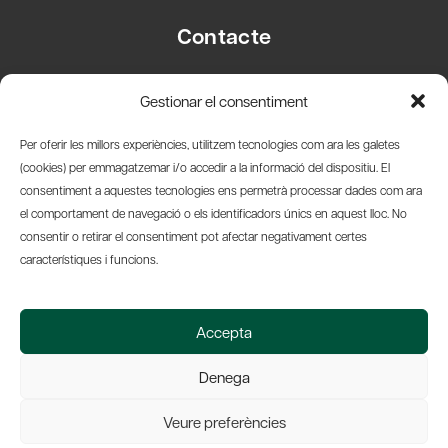
Contacte
Carrer Basea, 8
Gestionar el consentiment
08003 Barcelona
T.
+34 93 319 28 54
Per oferir les millors experiències, utilitzem tecnologies com ara les galetes
info@amicsdelpais.com
(cookies) per emmagatzemar i/o accedir a la informació del dispositiu. El
consentiment a aquestes tecnologies ens permetrà processar dades com ara
Suscripció Newsletter
el comportament de navegació o els identificadors únics en aquest lloc. No
consentir o retirar el consentiment pot afectar negativament certes
LinkedIn
YouTub
X
Bl
característiques i funcions.
© 2026 Societat Econòmica Barcelonesa d'Amics del País
Accepta
Política de Privacidad y Avís Legal
Política de Cookies
Denega
Web by Ideamatic
Veure preferències