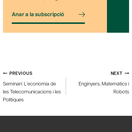
Anar a la subscripció
Post
PREVIOUS
NEXT
navigation
Seminari: L´economia de
Enginyers, Matemàtics i
les Telecomunicacions i les
Robots
Polítiques