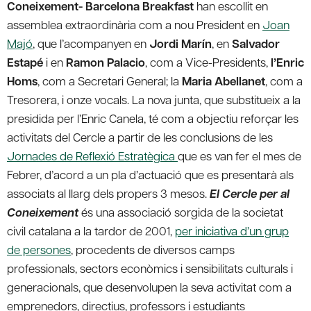
Coneixement- Barcelona Breakfast
han escollit en
assemblea extraordinària com a nou President en
Joan
Majó
, que l’acompanyen en
Jordi Marín
, en
Salvador
Estapé
i en
Ramon Palacio
, com a Vice-Presidents,
l’Enric
Homs
, com a Secretari General; la
Maria Abellanet
, com a
Tresorera, i onze vocals. La nova junta, que substitueix a la
presidida per l’Enric Canela, té com a objectiu reforçar les
activitats del Cercle a partir de les conclusions de les
Jornades de Reflexió Estratègica
que es van fer el mes de
Febrer, d’acord a un pla d’actuació que es presentarà als
associats al llarg dels propers 3 mesos.
El Cercle per al
Coneixement
és una associació sorgida de la societat
civil catalana a la tardor de 2001,
per iniciativa d’un grup
de persones
, procedents de diversos camps
professionals, sectors econòmics i sensibilitats culturals i
generacionals, que desenvolupen la seva activitat com a
emprenedors, directius, professors i estudiants