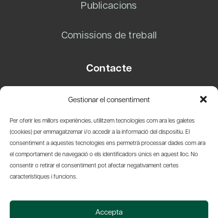
Publicacions
Comissions de treball
Contacte
Carrer Basea, 8
Gestionar el consentiment
08003 Barcelona
T.
+34 93 319 28 54
Per oferir les millors experiències, utilitzem tecnologies com ara les galetes
info@amicsdelpais.com
(cookies) per emmagatzemar i/o accedir a la informació del dispositiu. El
consentiment a aquestes tecnologies ens permetrà processar dades com ara
Suscripció Newsletter
el comportament de navegació o els identificadors únics en aquest lloc. No
consentir o retirar el consentiment pot afectar negativament certes
LinkedIn
YouTub
X
Bl
característiques i funcions.
© 2026 Societat Econòmica Barcelonesa d'Amics del País
Accepta