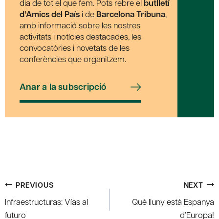
dia de tot el que fem. Pots rebre el
butlletí
d’Amics del País
i de
Barcelona Tribuna
,
amb informació sobre les nostres
activitats i notícies destacades, les
convocatòries i novetats de les
conferències que organitzem.
Anar a la subscripció
Post
PREVIOUS
NEXT
navigation
Infraestructuras: Vías al
Què lluny està Espanya
futuro
d’Europa!