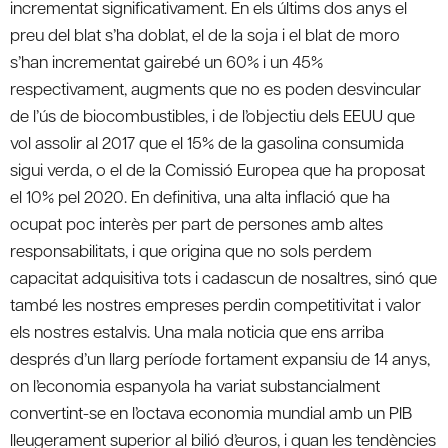
incrementat significativament. En els últims dos anys el
preu del blat s’ha doblat, el de la soja i el blat de moro
s’han incrementat gairebé un 60% i un 45%
respectivament, augments que no es poden desvincular
de l’ús de biocombustibles, i de l’objectiu dels EEUU que
vol assolir al 2017 que el 15% de la gasolina consumida
sigui verda, o el de la Comissió Europea que ha proposat
el 10% pel 2020. En definitiva, una alta inflació que ha
ocupat poc interès per part de persones amb altes
responsabilitats, i que origina que no sols perdem
capacitat adquisitiva tots i cadascun de nosaltres, sinó que
també les nostres empreses perdin competitivitat i valor
els nostres estalvis. Una mala noticia que ens arriba
després d’un llarg període fortament expansiu de 14 anys,
on l’economia espanyola ha variat substancialment
convertint-se en l’octava economia mundial amb un PIB
lleugerament superior al bilió d’euros, i quan les tendències