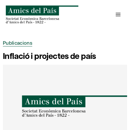
Skip
to
content
Publicacions
Inflació i projectes de país