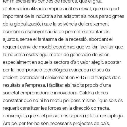
tenim excel·lents centres de recerca, que el grau
d’internacionalització empresarial és elevat, que una part
important de la indústria s’ha adaptat als nous paradigmes
de la globalització, i que la solvència del creixement
econòmic espanyol hauria de permetre afrontar els
ajustos, sense el fantasma de la recessió, abordant el
requerit canvi de model econòmic, que vol dir, facilitar que
la indústria esdevingui motor de generació de valor,
especialment en aquells sectors d’alt valor afegit, apostar
per la incorporació tecnològica avançada i el seu ús
eficient, potenciar el creixement en R+D+i i el traspàs dels
resultats a l’empresa, i facilitar els hàbits propis d’una
societat emprenedora e innovadora. Caldria doncs
constatar que no hi ha motiu pel pessimisme, i que sols és
requerit canalitzar les forces en la direcció correcta,
convençuts que si el passat ens separa el futur ens aplega.
Ara bé, per fer-ho són necessaris projectes de país,