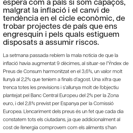
espera com a país si som capaços,
malgrat la inflació i el canvi de
tendència en el cicle econòmic, de
trobar projectes de país que ens
engresquin i pels quals estiguem
disposats a assumir riscos.
La setmana passada rebíem la mala noticia de que la
inflació havia augmentat 9 dècimes, al situar-se l’Ýndex de
Preus de Consum harmonitzat en el 3,6%, un valor molt
llunyà al 2,2% que teníem a finals d’agost. Una xifra que
trenca totes les previsions i s’allunya molt de l’objectiu
plantejat pel Banc Central Europeu del 2% per la Zona
euro, i del 2,8% previst per Espanya per la Comissió
Europea. L’encariment dels preus és un fet que cada dia
constatem tots els ciutadans, ja que addicionalment al
cost de l’energia comprovem com els aliments s’han