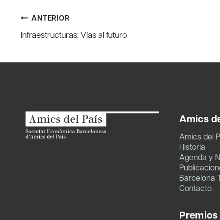
Navegación
ANTERIOR
Infraestructuras: Vías al futuro
de
entradas
Amics de
Amics del P
Historia
Agenda y N
Publicacion
Barcelona 
Contacto
Premios