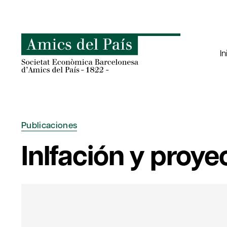
Saltar
al
contenido
In
Publicaciones
Inlfación y proye