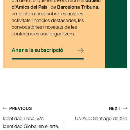
dia de tot el que fem. Pots rebre el
butlletí
d’Amics del País
i de
Barcelona Tribuna
,
amb informació sobre les nostres
activitats i notícies destacades, les
convocatòries i novetats de les
conferències que organitzem.
Anar a la subscripció
Post
PREVIOUS
NEXT
navigation
Identidad Local v/s
UNIACC Santiago de Xile
Identidad Global en el arte,