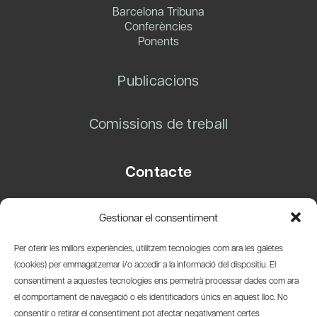
Barcelona Tribuna
Conferències
Ponents
Publicacions
Comissions de treball
Contacte
Carrer Basea, 8
Gestionar el consentiment
08003 Barcelona
T.
+34 93 319 28 54
Per oferir les millors experiències, utilitzem tecnologies com ara les galetes
info@amicsdelpais.com
(cookies) per emmagatzemar i/o accedir a la informació del dispositiu. El
consentiment a aquestes tecnologies ens permetrà processar dades com ara
Suscripció Newsletter
el comportament de navegació o els identificadors únics en aquest lloc. No
consentir o retirar el consentiment pot afectar negativament certes