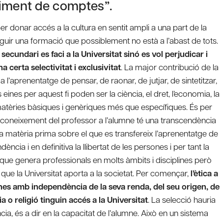
diment de comptes”.
 per donar accés a la cultura en sentit ampli a una part de la
eguir una formació que possiblement no està a l’abast de tots.
ecundari es faci a la Universitat sinó es vol perjudicar i
 certa selectivitat i exclusivitat
. La major contribució de la
a l’aprenentatge de pensar, de raonar, de jutjar, de sintetitzar,
eines per aquest fi poden ser la ciència, el dret, l’economia, la
matèries bàsiques i genèriques més que específiques. És per
el coneixement del professor a l’alumne té una transcendència
 matèria prima sobre el que es transfereix l’aprenentatge de
ència i en definitiva la llibertat de les persones i per tant la
la que genera professionals en molts àmbits i disciplines però
 que la Universitat aporta a la societat. Per començar,
l’ètica a
ones amb independència de la seva renda, del seu origen, de
ia o religió tinguin accés a la Universitat
. La selecció hauria
ncia, és a dir en la capacitat de l’alumne. Això en un sistema