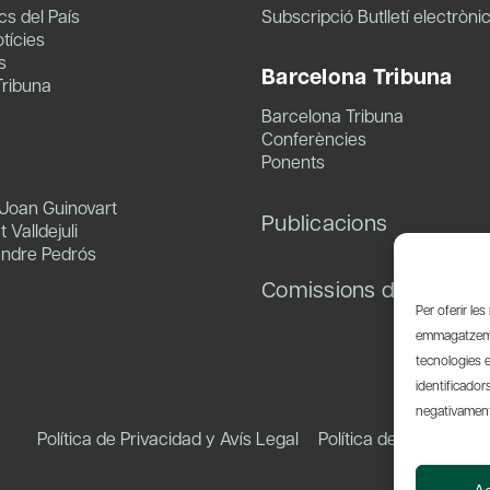
s del País
Subscripció Butlletí electròni
tícies
s
Barcelona Tribuna
Tribuna
Barcelona Tribuna
Conferències
Ponents
 Joan Guinovart
Publicacions
 Valldejuli
andre Pedrós
Comissions de treball
Per oferir le
emmagatzemar
tecnologies 
identificador
negativament 
Política de Privacidad y Avís Legal
Política de Cookies
A