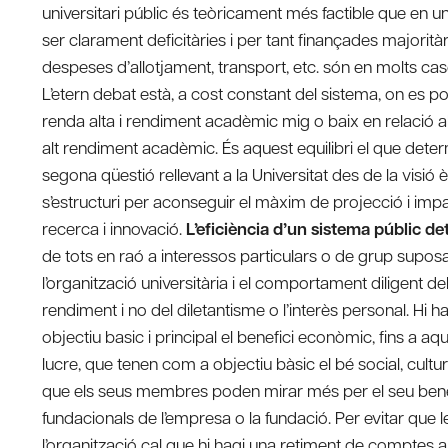
universitari públic és teòricament més factible que en u
ser clarament deficitàries i per tant finançades majori
despeses d’allotjament, transport, etc. són en molts cas
L’etern debat està, a cost constant del sistema, on es p
renda alta i rendiment acadèmic mig o baix en relació 
alt rendiment acadèmic. És aquest equilibri el que determin
segona qüestió rellevant a la Universitat des de la visió 
s’estructuri per aconseguir el màxim de projecció i impa
recerca i innovació.
L’eficiència d’un sistema públic de
de tots en raó a interessos particulars o de grup suposa 
l’organització universitària i el comportament diligent d
rendiment i no del diletantisme o l’interès personal. Hi h
objectiu basic i principal el benefici econòmic, fins a 
lucre, que tenen com a objectiu bàsic el bé social, cultura
que els seus membres poden mirar més per el seu benefi
fundacionals de l’empresa o la fundació. Per evitar que
l’organització cal que hi hagi una retiment de comptes a l