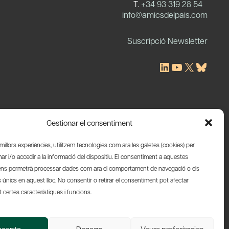
T.
+34 93 319 28 54
c
info@amicsdelpais.com
Suscripció Newsletter
LinkedIn
YouTube
X
Blues
Gestionar el consentiment
s millors experiències, utilitzem tecnologies com ara les galetes (cookies) per
 i/o accedir a la informació del dispositiu. El consentiment a aquestes
ens permetrà processar dades com ara el comportament de navegació o els
s únics en aquest lloc. No consentir o retirar el consentiment pot afectar
certes característiques i funcions.
Web by Ideamatic
ccepta
Denega
Veure preferències