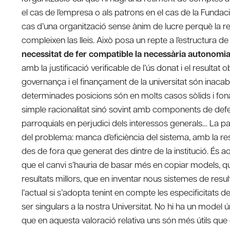
el cas de l’empresa o als patrons en el cas de la Fundac
cas d’una organització sense ànim de lucre perquè la res
compleixen las lleis. Això posa un repte a l’estructura de 
necessitat de fer compatible la necessària autonomia
amb la justificació verificable de l’ús donat i el resultat
governança i el finançament de la universitat són inacab
determinades posicions són en molts casos sòlids i fo
simple racionalitat sinó sovint amb components de defen
parroquials en perjudici dels interessos generals… La pa
del problema: manca d’eficiència del sistema, amb la re
des de fora que generat des dintre de la institució. És a
que el canvi s’hauria de basar més en copiar models, qu
resultats millors, que en inventar nous sistemes de resu
l’actual si s’adopta tenint en compte les especificitats 
ser singulars a la nostra Universitat. No hi ha un model 
que en aquesta valoració relativa uns són més útils que d