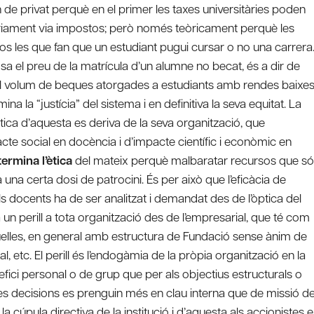
n de privat perquè en el primer les taxes universitàries poden
tàriament via impostos; però només teòricament perquè les
os les que fan que un estudiant pugui cursar o no una carrera
osa el preu de la matrícula d’un alumne no becat, és a dir de
al volum de beques atorgades a estudiants amb rendes baixes
a la “justícia” del sistema i en definitiva la seva equitat. La
ètica d’aquesta es deriva de la seva organització, que
cte social en docència i d’impacte científic i econòmic en
termina l’ètica
del mateix perquè malbaratar recursos que s
una certa dosi de patrocini. És per això que l’eficàcia de
els docents ha de ser analitzat i demandat des de l’òptica del
a un perill a tota organització des de l’empresarial, que té com
aquelles, en general amb estructura de Fundació sense ànim de
l, etc. El perill és l’endogàmia de la pròpia organització en la
ci personal o de grup que per als objectius estructurals o
 les decisions es prenguin més en clau interna que de missió d
a cúpula directiva de la institució i d’aquesta als accionistes 