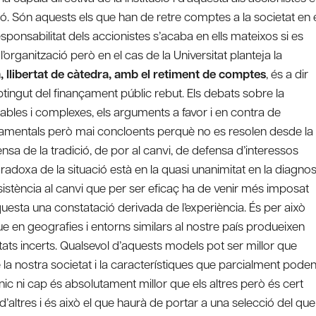
ió. Són aquests els que han de retre comptes a la societat en 
ponsabilitat dels accionistes s’acaba en ells mateixos si es
l’organització però en el cas de la Universitat planteja la
, llibertat de càtedra, amb el retiment de comptes
, és a dir
 obtingut del finançament públic rebut. Els debats sobre la
ables i complexes, els arguments a favor i en contra de
namentals però mai concloents perquè no es resolen desde la
sa de la tradició, de por al canvi, de defensa d’interessos
radoxa de la situació està en la quasi unanimitat en la diagnos
sistència al canvi que per ser eficaç ha de venir més imposat
questa una constatació derivada de l’experiència. És per això
e en geografies i entorns similars al nostre país produeixen
ltats incerts. Qualsevol d’aquests models pot ser millor que
de la nostra societat i la característiques que parcialment pode
únic ni cap és absolutament millor que els altres però és cert
’altres i és això el que haurà de portar a una selecció del que