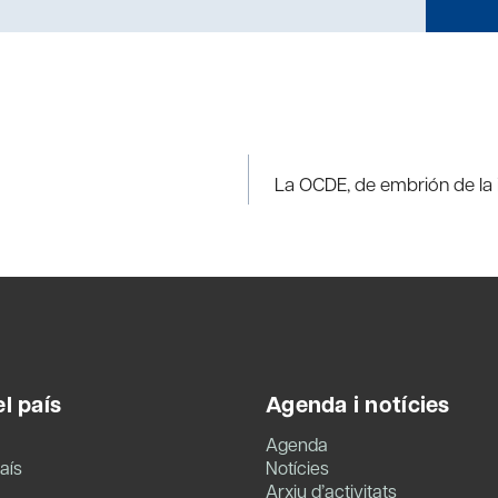
La OCDE, de embrión de la 
l país
Agenda i notícies
Agenda
aís
Notícies
Arxiu d’activitats