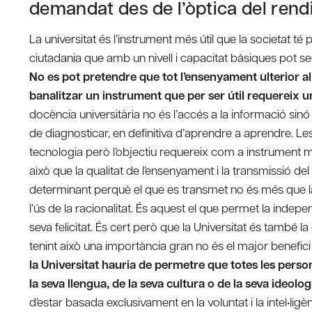
demandat des de l’òptica del ren
La universitat és l’instrument més útil que la societat té
ciutadania que amb un nivell i capacitat bàsiques pot s
No es pot pretendre que tot l’ensenyament ulterior al s
banalitzar un instrument que per ser útil requereix una
docència universitària no és l’accés a la informació sinó 
de diagnosticar, en definitiva d’aprendre a aprendre. Les 
tecnologia però l’objectiu requereix com a instrument 
això que la qualitat de l’ensenyament i la transmissió d
determinant perquè el que es transmet no és més que la
l’ús de la racionalitat. És aquest el que permet la independ
seva felicitat. És cert però que la Universitat és també 
tenint això una importància gran no és el major benefici
la Universitat hauria de permetre que totes les pers
la seva llengua, de la seva cultura o de la seva ideolog
d’estar basada exclusivament en la voluntat i la intel•ligè