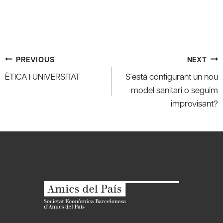
Post
PREVIOUS
NEXT
navigation
ÈTICA I UNIVERSITAT
S´està configurant un nou
model sanitari o seguim
improvisant?