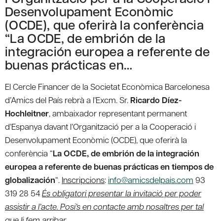
Desenvolupament Econòmic
(OCDE), que oferirà la conferència
“La OCDE, de embrión de la
integración europea a referente de
buenas prácticas en…
El Cercle Financer de la Societat Econòmica Barcelonesa
d’Amics del País rebrà a l’Excm. Sr.
Ricardo Díez-
Hochleitner
, ambaixador representant permanent
d’Espanya davant l’Organització per a la Cooperació i
Desenvolupament Econòmic (OCDE), que oferirà la
conferència “
La OCDE, de embrión de la integración
europea a referente de buenas prácticas en tiempos de
globalización
“.
Inscripcions
:
info@amicsdelpais.com
93
319 28 54
És obligatori presentar la invitació per poder
assistir a l’acte. Posi’s en contacte amb nosaltres per tal
que li fem arribar
.