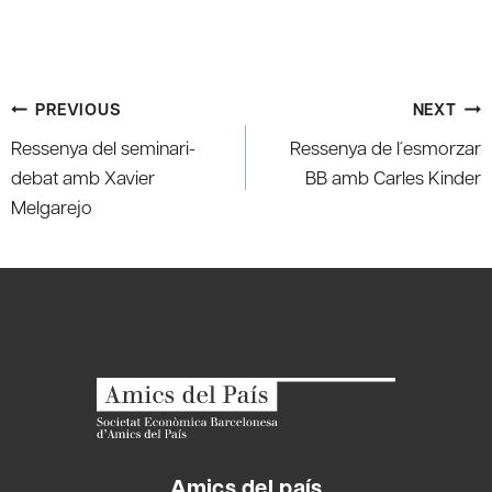
Post
PREVIOUS
NEXT
navigation
Ressenya del seminari-
Ressenya de l´esmorzar
debat amb Xavier
BB amb Carles Kinder
Melgarejo
Amics del país