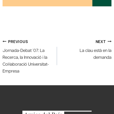
Post
PREVIOUS
NEXT
navigation
Jornada-Debat ´07: La
La clau està en la
Recerca, la Innovació i la
demanda
Col·laboració Universitat-
Empresa