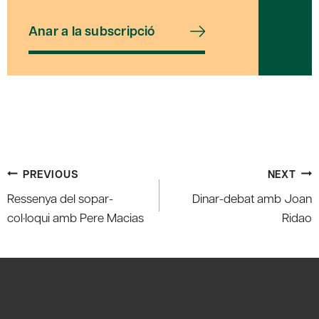
Anar a la subscripció
Post
PREVIOUS
NEXT
navigation
Ressenya del sopar-
Dinar-debat amb Joan
col·loqui amb Pere Macias
Ridao