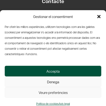
Contacte
Carrer Basea, 8
Gestionar el consentiment
08003 Barcelona
T.
+34 93 319 28 54
Per oferir les millors experiències, utilitzem tecnologies com ara les galetes
info@amicsdelpais.com
(cookies) per emmagatzemar i/o accedir a la informació del dispositiu. El
consentiment a aquestes tecnologies ens permetrà processar dades com ara
Suscripció Newsletter
el comportament de navegació o els identificadors únics en aquest lloc. No
consentir o retirar el consentiment pot afectar negativament certes
LinkedIn
YouTub
X
Bl
característiques i funcions.
© 2026 Societat Econòmica Barcelonesa d'Amics del País
Accepta
Política de Privacidad y Avís Legal
Política de Cookies
Denega
Web by Ideamatic
Veure preferències
Política de cookies
Avís legal