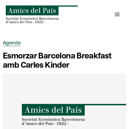
Skip
to
content
Agenda
Esmorzar Barcelona Breakfast
amb Carles Kinder