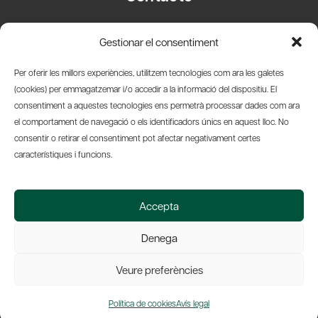
Carrer Basea, 8
Gestionar el consentiment
08003 Barcelona
T.
+34 93 319 28 54
Per oferir les millors experiències, utilitzem tecnologies com ara les galetes
info@amicsdelpais.com
(cookies) per emmagatzemar i/o accedir a la informació del dispositiu. El
consentiment a aquestes tecnologies ens permetrà processar dades com ara
Suscripció Newsletter
el comportament de navegació o els identificadors únics en aquest lloc. No
consentir o retirar el consentiment pot afectar negativament certes
LinkedIn
YouTub
X
Bl
característiques i funcions.
© 2026 Societat Econòmica Barcelonesa d'Amics del País
Accepta
Política de Privacidad y Avís Legal
Política de Cookies
Denega
Web by Ideamatic
Veure preferències
Política de cookies
Avís legal