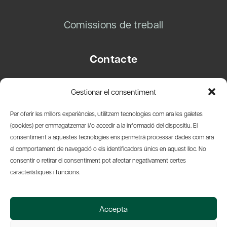
Comissions de treball
Contacte
Carrer Basea, 8
Gestionar el consentiment
08003 Barcelona
T.
+34 93 319 28 54
Per oferir les millors experiències, utilitzem tecnologies com ara les galetes
info@amicsdelpais.com
(cookies) per emmagatzemar i/o accedir a la informació del dispositiu. El
consentiment a aquestes tecnologies ens permetrà processar dades com ara
Suscripció Newsletter
el comportament de navegació o els identificadors únics en aquest lloc. No
consentir o retirar el consentiment pot afectar negativament certes
LinkedIn
YouTub
X
Bl
característiques i funcions.
© 2026 Societat Econòmica Barcelonesa d'Amics del País
Accepta
Política de Privacidad y Avís Legal
Política de Cookies