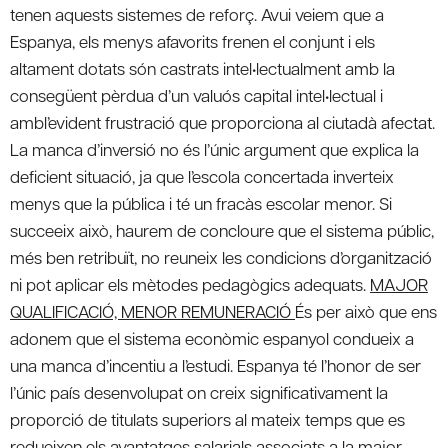
tenen aquests sistemes de reforç. Avui veiem que a
Espanya, els menys afavorits frenen el conjunt i els
altament dotats són castrats intel•lectualment amb la
consegüent pèrdua d’un valuós capital intel•lectual i
ambl’evident frustració que proporciona al ciutadà afectat.
La manca d’inversió no és l’únic argument que explica la
deficient situació, ja que l’escola concertada inverteix
menys que la pública i té un fracàs escolar menor. Si
succeeix això, haurem de concloure que el sistema públic,
més ben retribuït, no reuneix les condicions d’organització
ni pot aplicar els mètodes pedagògics adequats.
MAJOR
QUALIFICACIÓ, MENOR REMUNERACIÓ
És per això que ens
adonem que el sistema econòmic espanyol condueix a
una manca d’incentiu a l’estudi. Espanya té l’honor de ser
l’únic país desenvolupat on creix significativament la
proporció de titulats superiors al mateix temps que es
redueixen els avantatges salarials associats a la major