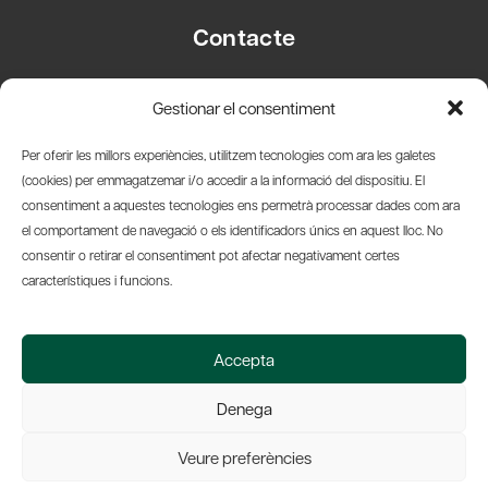
Contacte
Carrer Basea, 8
Gestionar el consentiment
08003 Barcelona
T.
+34 93 319 28 54
Per oferir les millors experiències, utilitzem tecnologies com ara les galetes
info@amicsdelpais.com
(cookies) per emmagatzemar i/o accedir a la informació del dispositiu. El
consentiment a aquestes tecnologies ens permetrà processar dades com ara
Suscripció Newsletter
el comportament de navegació o els identificadors únics en aquest lloc. No
consentir o retirar el consentiment pot afectar negativament certes
LinkedIn
YouTub
X
Bl
característiques i funcions.
© 2026 Societat Econòmica Barcelonesa d'Amics del País
Accepta
Política de Privacidad y Avís Legal
Política de Cookies
Denega
Web by Ideamatic
Veure preferències