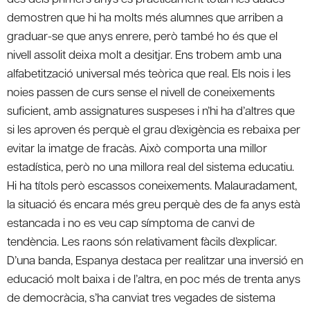
demostren que hi ha molts més alumnes que arriben a
graduar-se que anys enrere, però també ho és que el
nivell assolit deixa molt a desitjar. Ens trobem amb una
alfabetització universal més teòrica que real. Els nois i les
noies passen de curs sense el nivell de coneixements
suficient, amb assignatures suspeses i n’hi ha d’altres que
si les aproven és perquè el grau d’exigència es rebaixa per
evitar la imatge de fracàs. Això comporta una millor
estadística, però no una millora real del sistema educatiu.
Hi ha títols però escassos coneixements. Malauradament,
la situació és encara més greu perquè des de fa anys està
estancada i no es veu cap símptoma de canvi de
tendència. Les raons són relativament fàcils d’explicar.
D’una banda, Espanya destaca per realitzar una inversió en
educació molt baixa i de l’altra, en poc més de trenta anys
de democràcia, s’ha canviat tres vegades de sistema