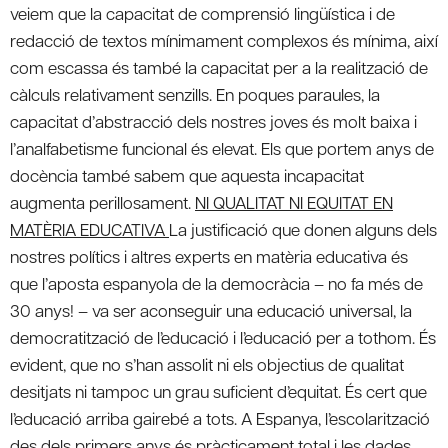
veiem que la capacitat de comprensió lingüística i de
redacció de textos mínimament complexos és mínima, així
com escassa és també la capacitat per a la realització de
càlculs relativament senzills. En poques paraules, la
capacitat d’abstracció dels nostres joves és molt baixa i
l’analfabetisme funcional és elevat. Els que portem anys de
docència també sabem que aquesta incapacitat
augmenta perillosament.
NI QUALITAT NI EQUITAT EN
MATÈRIA EDUCATIVA
La justificació que donen alguns dels
nostres polítics i altres experts en matèria educativa és
que l’aposta espanyola de la democràcia – no fa més de
30 anys! – va ser aconseguir una educació universal, la
democratització de l’educació i l’educació per a tothom. És
evident, que no s’han assolit ni els objectius de qualitat
desitjats ni tampoc un grau suficient d’equitat. És cert que
l’educació arriba gairebé a tots. A Espanya, l’escolarització
des dels primers anys és pràcticament total i les dades