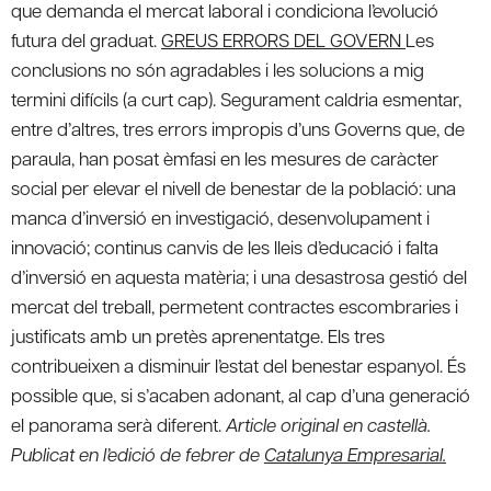
que demanda el mercat laboral i condiciona l’evolució
futura del graduat.
GREUS ERRORS DEL GOVERN
Les
conclusions no són agradables i les solucions a mig
termini difícils (a curt cap). Segurament caldria esmentar,
entre d’altres, tres errors impropis d’uns Governs que, de
paraula, han posat èmfasi en les mesures de caràcter
social per elevar el nivell de benestar de la població: una
manca d’inversió en investigació, desenvolupament i
innovació; continus canvis de les lleis d’educació i falta
d’inversió en aquesta matèria; i una desastrosa gestió del
mercat del treball, permetent contractes escombraries i
justificats amb un pretès aprenentatge. Els tres
contribueixen a disminuir l’estat del benestar espanyol. És
possible que, si s’acaben adonant, al cap d’una generació
el panorama serà diferent.
Article original en castellà.
Publicat en l’edició de febrer de
Catalunya Empresarial.