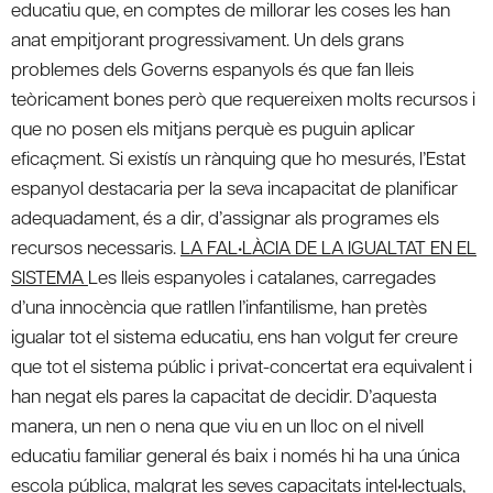
educatiu que, en comptes de millorar les coses les han
anat empitjorant progressivament. Un dels grans
problemes dels Governs espanyols és que fan lleis
teòricament bones però que requereixen molts recursos i
que no posen els mitjans perquè es puguin aplicar
eficaçment. Si existís un rànquing que ho mesurés, l’Estat
espanyol destacaria per la seva incapacitat de planificar
adequadament, és a dir, d’assignar als programes els
recursos necessaris.
LA FAL•LÀCIA DE LA IGUALTAT EN EL
SISTEMA
Les lleis espanyoles i catalanes, carregades
d’una innocència que ratllen l’infantilisme, han pretès
igualar tot el sistema educatiu, ens han volgut fer creure
que tot el sistema públic i privat-concertat era equivalent i
han negat els pares la capacitat de decidir. D’aquesta
manera, un nen o nena que viu en un lloc on el nivell
educatiu familiar general és baix i només hi ha una única
escola pública, malgrat les seves capacitats intel•lectuals,