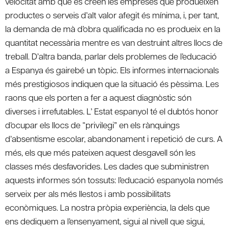
velocitat amb què es creen les empreses que produeixen
productes o serveis d’alt valor afegit és mínima, i, per tant,
la demanda de mà d’obra qualificada no es produeix en la
quantitat necessària mentre es van destruint altres llocs de
treball. D’altra banda, parlar dels problemes de l’educació
a Espanya és gairebé un tòpic. Els informes internacionals
més prestigiosos indiquen que la situació és pèssima. Les
raons que els porten a fer a aquest diagnòstic són
diverses i irrefutables. L’ Estat espanyol té el dubtós honor
d’ocupar els llocs de “privilegi” en els rànquings
d’absentisme escolar, abandonament i repetició de curs. A
més, els que més pateixen aquest desgavell són les
classes més desfavorides. Les dades que subministren
aquests informes són tossuts: l’educació espanyola només
serveix per als més llestos i amb possibilitats
econòmiques. La nostra pròpia experiència, la dels que
ens dediquem a l’ensenyament, sigui al nivell que sigui,