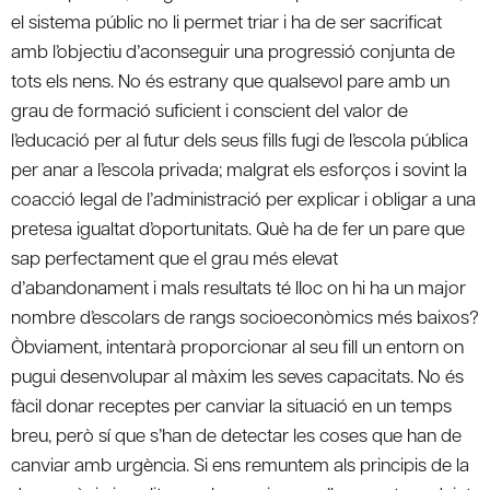
el sistema públic no li permet triar i ha de ser sacrificat
amb l’objectiu d’aconseguir una progressió conjunta de
tots els nens. No és estrany que qualsevol pare amb un
grau de formació suficient i conscient del valor de
l’educació per al futur dels seus fills fugi de l’escola pública
per anar a l’escola privada; malgrat els esforços i sovint la
coacció legal de l’administració per explicar i obligar a una
pretesa igualtat d’oportunitats. Què ha de fer un pare que
sap perfectament que el grau més elevat
d’abandonament i mals resultats té lloc on hi ha un major
nombre d’escolars de rangs socioeconòmics més baixos?
Òbviament, intentarà proporcionar al seu fill un entorn on
pugui desenvolupar al màxim les seves capacitats. No és
fàcil donar receptes per canviar la situació en un temps
breu, però sí que s’han de detectar les coses que han de
canviar amb urgència. Si ens remuntem als principis de la