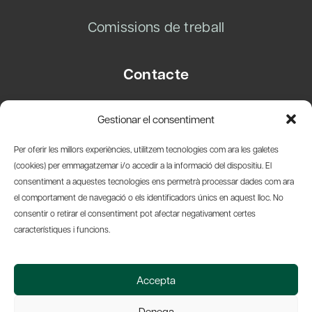
Comissions de treball
Contacte
Carrer Basea, 8
Gestionar el consentiment
08003 Barcelona
T.
+34 93 319 28 54
Per oferir les millors experiències, utilitzem tecnologies com ara les galetes
info@amicsdelpais.com
(cookies) per emmagatzemar i/o accedir a la informació del dispositiu. El
consentiment a aquestes tecnologies ens permetrà processar dades com ara
Suscripció Newsletter
el comportament de navegació o els identificadors únics en aquest lloc. No
consentir o retirar el consentiment pot afectar negativament certes
LinkedIn
YouTub
X
Bl
característiques i funcions.
© 2026 Societat Econòmica Barcelonesa d'Amics del País
Accepta
Política de Privacidad y Avís Legal
Política de Cookies
Denega