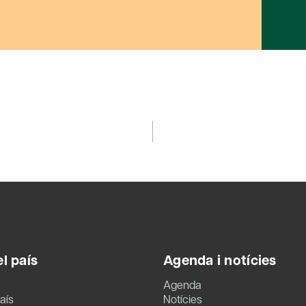
l país
Agenda i notícies
Agenda
aís
Notícies