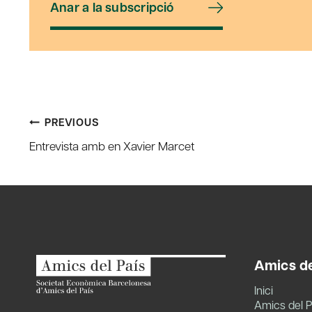
Anar a la subscripció
Post
PREVIOUS
Entrevista amb en Xavier Marcet
navigation
Amics de
Inici
Amics del P