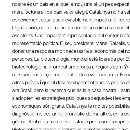
nostre és un país en el que la indústria té un pes especí
manufacturera i de baix valor afegit. Catalunya no ha sa
coneixement cosa que inevitablement impedirà el redr
Lligat a això, cal fer menció a què fa uns dies es va c
assistents. Una important representació del sector biote
representació política. El seu president, Manel Balcells,
donar una resposta molt necessària a l’economia del nostr
persones. La biotecnologia mundial està liderada per 
biotecnològic ha irromput amb força a regions com Ýndia,
més són una peça important de la seva economia. És evi
altres països i que el desenvolupament que es podria e
ara Brasil, però la recerca que es fa a casa nostra i l’e
s’adopten les estratègies públiques adequades i les emp
econòmiques són grans. Catalunya té moltes possibilitats 
diagnòstic molecular i el pronòstic de malalties, en la cr
gènica. Amb tot això no és obstacle per a què camps que
Biotecnologia blanca o industrial, la Biotecnologia blava