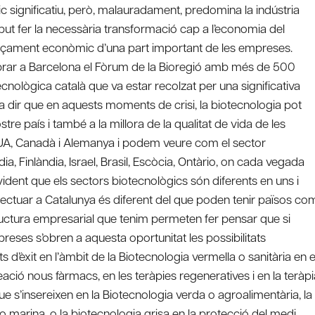
fic significatiu, però, malauradament, predomina la indústria
but fer la necessària transformació cap a l’economia del
eçament econòmic d’una part important de les empreses.
elebrar a Barcelona el Fòrum de la Bioregió amb més de 500
cnològica català que va estar recolzat per una significativa
 va dir que en aquests moments de crisi, la biotecnologia pot
e país i també a la millora de la qualitat de vida de les
EUA, Canadà i Alemanya i podem veure com el sector
 Finlàndia, Israel, Brasil, Escòcia, Ontàrio, on cada vegada
dent que els sectors biotecnològics són diferents en uns i
fectuar a Catalunya és diferent del que poden tenir països co
structura empresarial que tenim permeten fer pensar que si
reses s’obren a aquesta oportunitat les possibilitats
d’èxit en l’àmbit de la Biotecnologia vermella o sanitària en e
eació nous fàrmacs, en les teràpies regeneratives i en la teràpi
 s’insereixen en la Biotecnologia verda o agroalimentària, la
 o marina, o la biotecnologia grisa en la protecció del medi