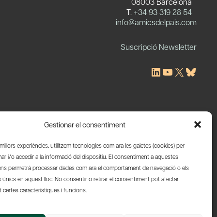
08003 Barcelona
T.
+34 93 319 28 54
c
info@amicsdelpais.com
Suscripció Newsletter
LinkedIn
YouTube
X
Blues
Gestionar el consentiment
s millors experiències, utilitzem tecnologies com ara les galetes (cookies) per
 i/o accedir a la informació del dispositiu. El consentiment a aquestes
ens permetrà processar dades com ara el comportament de navegació o els
s únics en aquest lloc. No consentir o retirar el consentiment pot afectar
certes característiques i funcions.
Web by Ideamatic