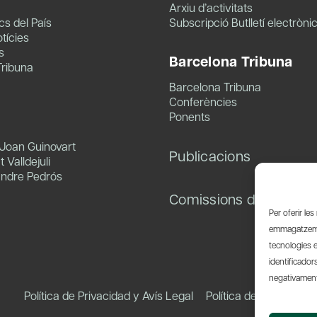
Arxiu d’activitats
s del País
Subscripció Butlletí electròni
tícies
s
Barcelona Tribuna
Tribuna
Barcelona Tribuna
Conferències
Ponents
 Joan Guinovart
Publicacions
 Valldejuli
andre Pedrós
Comissions de treball
Per oferir le
emmagatzemar
tecnologies 
identificador
negativament 
Política de Privacidad y Avís Legal
Política de Cookies