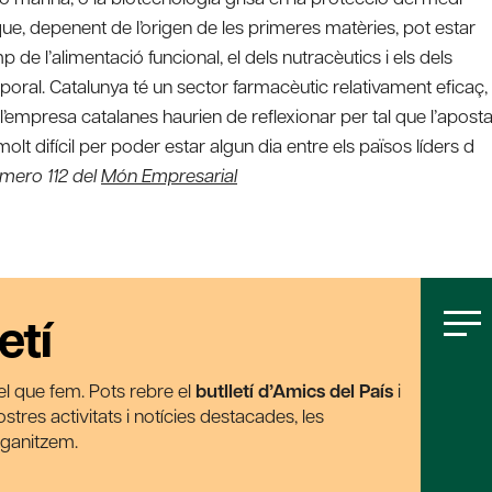
ue, depenent de l’origen de les primeres matèries, pot estar
p de l’alimentació funcional, el dels nutracèutics i els dels
rporal. Catalunya té un sector farmacèutic relativament eficaç,
i l’empresa catalanes haurien de reflexionar per tal que l’apost
olt difícil per poder estar algun dia entre els països líders d
número 112 del
Món Empresarial
etí
t el que fem. Pots rebre el
butlletí d’Amics del País
i
tres activitats i notícies destacades, les
rganitzem.