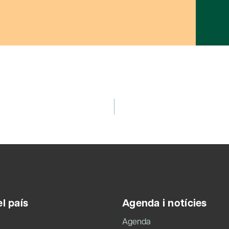
l país
Agenda i notícies
Agenda