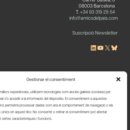
08003 Barcelona
T.
+34 93 319 28 54
c
info@amicsdelpais.com
Suscripció Newsletter
LinkedIn
YouTube
X
Blues
Gestionar el consentiment
s millors experiències, utilitzem tecnologies com ara les galetes (cookies) per
 i/o accedir a la informació del dispositiu. El consentiment a aquestes
ens permetrà processar dades com ara el comportament de navegació o els
s únics en aquest lloc. No consentir o retirar el consentiment pot afectar
certes característiques i funcions.
Web by Ideamatic