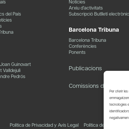
aís
Notícies
Arxiu d’activitats
s del País
Subscripció Butlletí electròni
tícies
s
Barcelona Tribuna
Tribuna
Barcelona Tribuna
Conferències
Ponents
 Joan Guinovart
Publicacions
 Valldejuli
andre Pedrós
Comissions de treball
Per oferir le
emmagatzemar
tecnologies 
identificador
negativament 
Política de Privacidad y Avís Legal
Política de Cookies