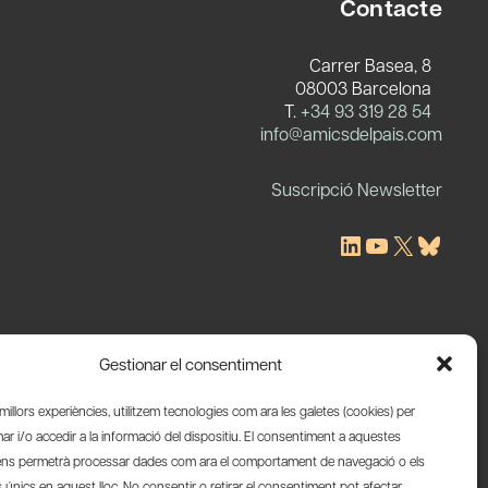
Contacte
Carrer Basea, 8
08003 Barcelona
T.
+34 93 319 28 54
c
info@amicsdelpais.com
Suscripció Newsletter
LinkedIn
YouTube
X
Blues
Gestionar el consentiment
s millors experiències, utilitzem tecnologies com ara les galetes (cookies) per
 i/o accedir a la informació del dispositiu. El consentiment a aquestes
ens permetrà processar dades com ara el comportament de navegació o els
s únics en aquest lloc. No consentir o retirar el consentiment pot afectar