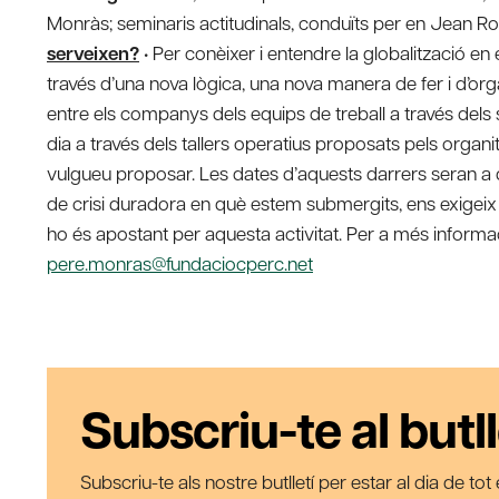
Monràs; seminaris actitudinals, conduïts per en Jean Rou
serveixen?
• Per conèixer i entendre la globalització en
través d’una nova lògica, una nova manera de fer i d’orga
entre els companys dels equips de treball a través dels se
dia a través dels tallers operatius proposats pels organi
vulgueu proposar. Les dates d’aquests darrers seran a 
de crisi duradora en què estem submergits, ens exigeix
ho és apostant per aquesta activitat. Per a més inform
pere.monras@fundaciocperc.net
Subscriu-te al butll
Subscriu-te als nostre butlletí per estar al dia de to