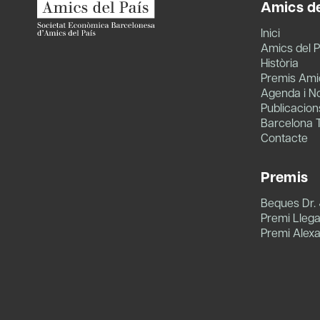
Amics de
Inici
Amics del P
Història
Premis Amic
Agenda i No
Publicacion
Barcelona 
Contacte
Premis
Beques Dr.
Premi Llegat
Premi Alex