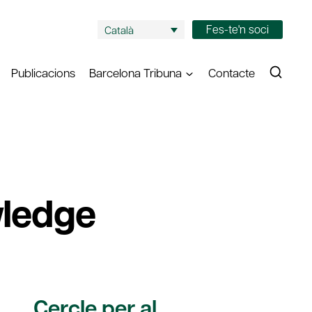
Fes-te'n soci
Català
Publicacions
Barcelona Tribuna
Contacte
ledge
Cercle per al