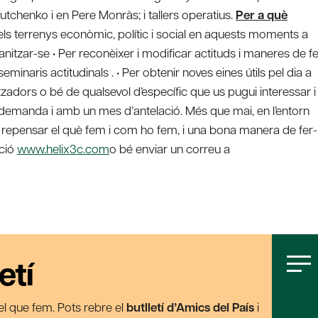
tchenko i en Pere Monràs; i tallers operatius.
Per a què
 els terrenys econòmic, polític i social en aquests moments a
nitzar-se • Per reconèixer i modificar actituds i maneres de fe
minaris actitudinals . • Per obtenir noves eines útils pel dia a
tzadors o bé de qualsevol d’específic que us pugui interessar i
demanda i amb un mes d’antelació. Més que mai, en l’entorn
 repensar el què fem i com ho fem, i una bona manera de fer-
ació
www.helix3c.com
o bé enviar un correu a
etí
t el que fem. Pots rebre el
butlletí d’Amics del País
i