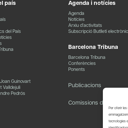
l país
Agenda i notícies
Agenda
aís
Notícies
Arxiu d’activitats
s del País
Subscripció Butlletí electròni
tícies
s
Barcelona Tribuna
Tribuna
Barcelona Tribuna
Conferències
Ponents
 Joan Guinovart
Publicacions
 Valldejuli
andre Pedrós
Comissions de treball
Per oferir le
emmagatzemar
tecnologies 
identificador