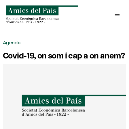
Skip
to
content
Agenda
Covid-19, on som i cap a on anem?