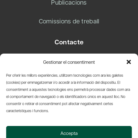
Publicacions
Comissions de treball
Contacte
Carrer Basea, 8
Gestionar el consentiment
08003 Barcelona
T.
+34 93 319 28 54
Per oferir les millors experiències, utilitzem tecnologies com ara les galetes
info@amicsdelpais.com
(cookies) per emmagatzemar i/o accedir a la informació del dispositiu. El
consentiment a aquestes tecnologies ens permetrà processar dades com ara
Suscripció Newsletter
el comportament de navegació o els identificadors únics en aquest lloc. No
consentir o retirar el consentiment pot afectar negativament certes
LinkedIn
YouTub
X
Bl
característiques i funcions.
© 2026 Societat Econòmica Barcelonesa d'Amics del País
Accepta