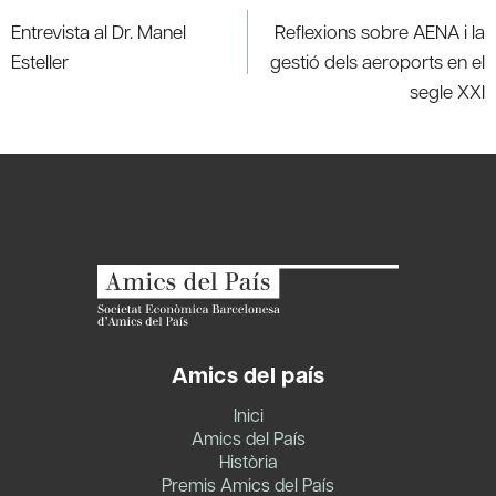
navigation
Entrevista al Dr. Manel
Reflexions sobre AENA i la
Esteller
gestió dels aeroports en el
segle XXI
Amics del país
Inici
Amics del País
Història
Premis Amics del País