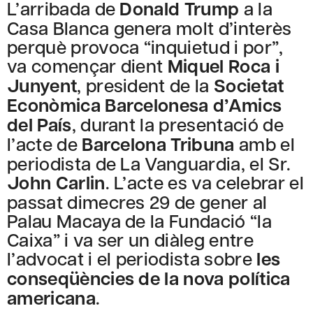
L’arribada de
Donald Trump
a la
Casa Blanca genera molt d’interès
perquè provoca “inquietud i por”,
va començar dient
Miquel Roca i
Junyent
, president de la
Societat
Econòmica Barcelonesa d’Amics
del País
, durant la presentació de
l’acte de
Barcelona Tribuna
amb el
periodista de La Vanguardia, el Sr.
John Carlin
. L’acte es va celebrar el
passat dimecres 29 de gener al
Palau Macaya de la Fundació “la
Caixa” i va ser un diàleg entre
l’advocat i el periodista sobre
les
conseqüències de la nova política
americana
.