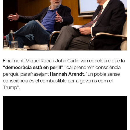
Finalment, Miquel Roca i John Carlin van concloure que
la
“democràcia està en perill”
i cal prendre’n consciència
perquè, parafrasejant
Hannah Arendt
, “un poble sense
consciència és el combustible per a governs com el
Trump”.