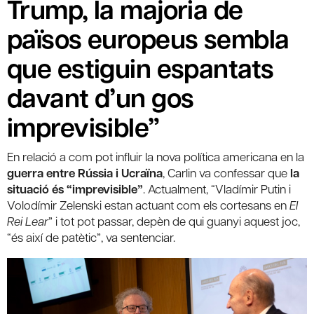
Trump, la majoria de
països europeus sembla
que estiguin espantats
davant d’un gos
imprevisible”
En relació a com pot influir la nova política americana en la
guerra entre Rússia i Ucraïna
, Carlin va confessar que
la
situació és “imprevisible”
. Actualment, “Vladímir Putin i
Volodímir Zelenski estan actuant com els cortesans en
El
Rei Lear
” i tot pot passar, depèn de qui guanyi aquest joc,
“és així de patètic”, va sentenciar.