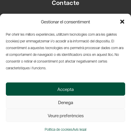
Contacte
Carrer Basea, 8
Gestionar el consentiment
08003 Barcelona
T.
+34 93 319 28 54
Per oferir les millors experiències, utilitzem tecnologies com ara les galetes
info@amicsdelpais.com
(cookies) per emmagatzemar i/o accedir a la informació del dispositiu. El
consentiment a aquestes tecnologies ens permetrà processar dades com ara
Suscripció Newsletter
el comportament de navegació o els identificadors únics en aquest lloc. No
consentir o retirar el consentiment pot afectar negativament certes
LinkedIn
YouTub
X
Bl
característiques i funcions.
© 2026 Societat Econòmica Barcelonesa d'Amics del País
Accepta
Política de Privacidad y Avís Legal
Política de Cookies
Denega
Web by Ideamatic
Veure preferències
Política de cookies
Avís legal